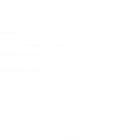
WorKompass by Multiness
Im Hofert 28
69118 Heidelberg
Deutschland
Kontakt:
Telefon: 06221 / 808 435
E-Mail:
contact@workompass.com
Vertreten durch:
Geschäftsführer: Houde Ashtiani
Haftung für Inhalte:
Als Diensteanbieter sind wir gemäß § 7 Abs.1 TMG für eigene
Inhalte auf diesen Seiten nach den allgemeinen Gesetzen
verantwortlich. Nach §§ 8 bis 10 TMG sind wir als
Diensteanbieter jedoch nicht verpflichtet, übermittelte oder
gespeicherte fremde Informationen zu überwachen oder nach
Umständen zu forschen, die auf eine rechtswidrige Tätigkeit
hinweisen. Verpflichtungen zur Entfernung oder Sperrung der
Nutzung von Informationen nach den allgemeinen Gesetzen
bleiben hiervon unberührt. Eine diesbezügliche Haftung ist
jedoch erst ab dem Zeitpunkt der Kenntnis einer konkreten
Rechtsverletzung möglich. Bei Bekanntwerden von