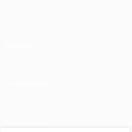
Guiding You to Global Career Opportunities. Simplifying the
journey for skilled professionals with tailored solutions,
streamlined processes, and expert support.
Quick Links
Jobs in Europe
Jobs in Germany
Imprint
Privacy Policy
Terms and Conditions
FAQ’S
For Candidates
User Dashboard
Visa Information
Self Check
Candidates Grid
About us
Contact us
For Employers