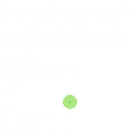
bzw. Erstellers. Downloads und Kopien dieser Seite sind nur für
den privaten, nicht kommerziellen Gebrauch gestattet. Soweit
die Inhalte auf dieser Seite nicht vom Betreiber erstellt wurden,
werden die Urheberrechte Dritter beachtet. Insbesondere
werden Inhalte Dritter als solche gekennzeichnet. Sollten Sie
trotzdem auf eine Urheberrechtsverletzung aufmerksam
werden, bitten wir um einen entsprechenden Hinweis. Bei
Bekanntwerden von Rechtsverletzungen werden wir derartige
Inhalte umgehend entfernen.
Imprint (English)
Information according to § 5 TMG:
WorKompass by Multiness
Im Hofert 28
69118 Heidelberg
Germany
Contact:
Phone: 06221 / 808 435
E-Mail:
contact@workompass.com
Represented by:
Managing Director: Houdeh Ashtiani