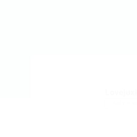
MyJobs
For Companies
GET IN TOUCH
Lovejux
Add a revie