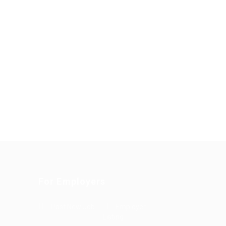
For Employers
Post New Job
Employer
Listing