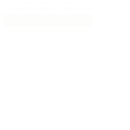
By clicking checkbox, you agree to our
Terms and Conditions
and
Privacy Policy