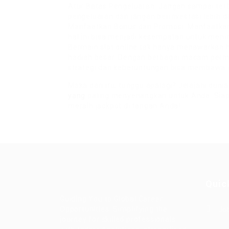
Atur Batas Pengeluaran: Jangan sampai ter
pengeluaran dan jangan berinvestasi lebih 
Manfaatkan Bonus dan Promosi: Manfaatkan 
hal ini bisa menjadi kesempatan untuk meni
Bermain slot online tak hanya menawarkan
hadiah besar. Dengan berbagai macam perm
strategi dan keberuntungan bisa membawa 
Maka dari itu, tunggu apalagi? Jelajahi dun
yang
paling menyenangkan untuk Anda. Siapk
meraih jackpot di tangan Anda!
Quic
Guiding You to Global Career
Opportunities. Simplifying the
Job
journey for skilled professionals