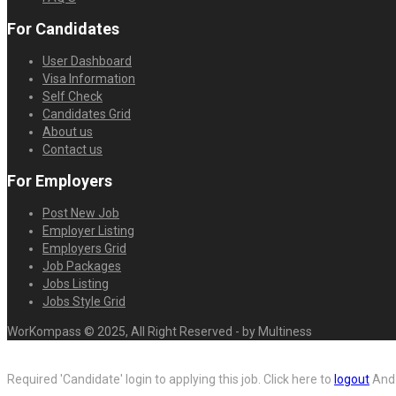
For Candidates
User Dashboard
Visa Information
Self Check
Candidates Grid
About us
Contact us
For Employers
Post New Job
Employer Listing
Employers Grid
Job Packages
Jobs Listing
Jobs Style Grid
WorKompass © 2025, All Right Reserved - by Multiness
Required 'Candidate' login to applying this job.
Click here to
logout
And 