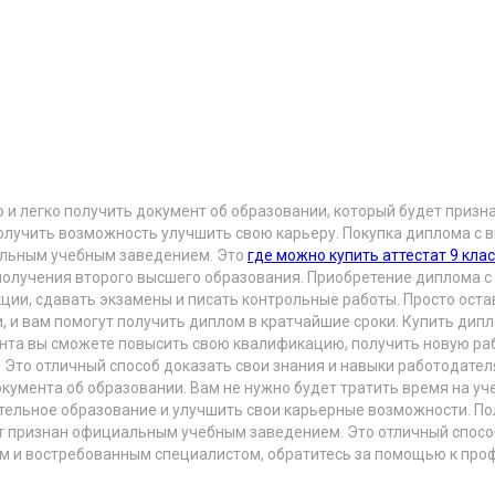
о и легко получить документ об образовании, который будет при
олучить возможность улучшить свою карьеру. Покупка диплома с в
альным учебным заведением. Это
где можно купить аттестат 9 клас
получения второго высшего образования. Приобретение диплома с
ции, сдавать экзамены и писать контрольные работы. Просто оста
 и вам помогут получить диплом в кратчайшие сроки. Купить дипл
ента вы сможете повысить свою квалификацию, получить новую ра
 Это отличный способ доказать свои знания и навыки работодате
кумента об образовании. Вам не нужно будет тратить время на уче
ительное образование и улучшить свои карьерные возможности. По
ет признан официальным учебным заведением. Это отличный спосо
м и востребованным специалистом, обратитесь за помощью к проф