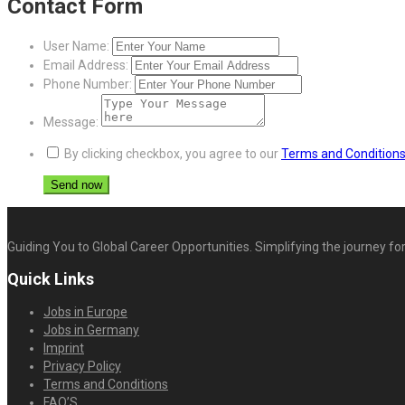
Contact Form
User Name:
Email Address:
Phone Number:
Message:
By clicking checkbox, you agree to our
Terms and Condition
Guiding You to Global Career Opportunities. Simplifying the journey for
Quick Links
Jobs in Europe
Jobs in Germany
Imprint
Privacy Policy
Terms and Conditions
FAQ’S