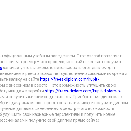
знан официальным учебным заведением. Этот способ позволяет
несением в реестр – это процесс, который позволяет получить
с
означает, что вы сможете использовать этот диплом для
 внесением в реестр позволяет существенно сэкономить время и
вьте заявку на сайте
https://frees-diplom.com/kupit-
ом с внесением в реестр – это возможность улучшить свою
боту или даже перейти
https://frees-diplom.com/kupit-diplom-o-
лям и получить желаемую должность. Приобретение диплома с
бу и сдачу экзаменов, просто оставьте заявку и получите диплом
лучение диплома с внесением в реестр – это возможность
б улучшить свои карьерные перспективы и получить новые
ессионалам и получите свой диплом прямо сейчас.