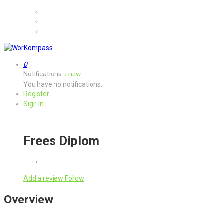
MyJobs
For Companies
GET IN TOUCH
0
Notifications
new
0
You have no notifications.
Register
Sign In
Frees Diplom
Add a review
Follow
Overview