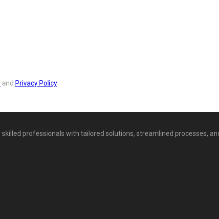
s
and
Privacy Policy
 skilled professionals with tailored solutions, streamlined processes, an