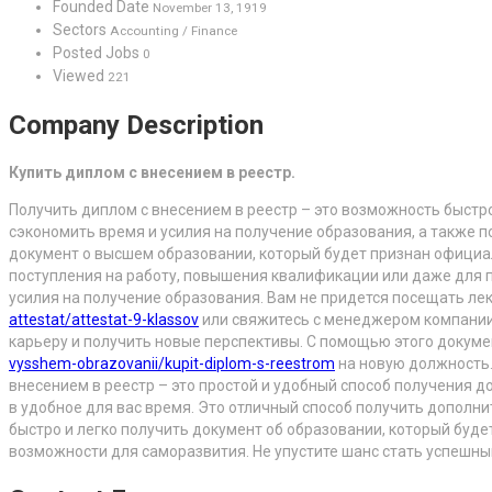
Founded Date
November 13, 1919
Sectors
Accounting / Finance
Posted Jobs
0
Viewed
221
Company Description
Купить диплом с внесением в реестр.
Получить диплом с внесением в реестр – это возможность быстр
сэкономить время и усилия на получение образования, а также п
документ о высшем образовании, который будет признан офици
поступления на работу, повышения квалификации или даже для 
усилия на получение образования. Вам не придется посещать лек
attestat/attestat-9-klassov
или свяжитесь с менеджером компании,
карьеру и получить новые перспективы. С помощью этого докум
vysshem-obrazovanii/kupit-diplom-s-reestrom
на новую должность.
внесением в реестр – это простой и удобный способ получения до
в удобное для вас время. Это отличный способ получить дополн
быстро и легко получить документ об образовании, который буд
возможности для саморазвития. Не упустите шанс стать успешны