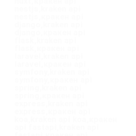
nuxt,кракен api
nestjs,kraken api
nestjs,кракен api
django,kraken api
django,кракен api
flask,kraken api
flask,кракен api
laravel,kraken api
laravel,кракен api
symfony,kraken api
symfony,кракен api
spring,kraken api
spring,кракен api
express,kraken api
express,кракен api
koa,kraken api koa,кракен
api fastapi,kraken api
fastapi,кракен api