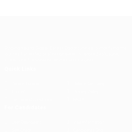
Guiding You to Global Career Opportunities. Simplifying the
journey for skilled professionals with tailored solutions,
streamlined processes, and expert support.
Quick Links
Jobs in Europe
Jobs in Germany
Imprint
Privacy Policy
Terms and Conditions
FAQ’S
For Candidates
User Dashboard
Visa Information
Self Check
Candidates Grid