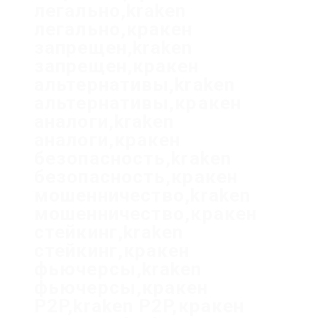
легально,kraken
легально,кракен
запрещен,kraken
запрещен,кракен
альтернативы,kraken
альтернативы,кракен
аналоги,kraken
аналоги,кракен
безопасность,kraken
безопасность,кракен
мошенничество,kraken
мошенничество,кракен
стейкинг,kraken
стейкинг,кракен
фьючерсы,kraken
фьючерсы,кракен
P2P,kraken P2P,кракен