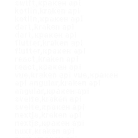
swift,кракен api
kotlin,kraken api
kotlin,кракен api
dart,kraken api
dart,кракен api
flutter,kraken api
flutter,кракен api
react,kraken api
react,кракен api
vue,kraken api vue,кракен
api angular,kraken api
angular,кракен api
svelte,kraken api
svelte,кракен api
nextjs,kraken api
nextjs,кракен api
nuxt,kraken api