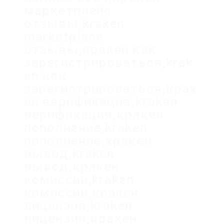
маркетплейс
отзывы,kraken
marketplace
отзывы,кракен как
зарегистрироваться,krak
en как
зарегистрироваться,крак
ен верификация,kraken
верификация,кракен
пополнение,kraken
пополнение,кракен
вывод,kraken
вывод,кракен
комиссии,kraken
комиссии,кракен
лицензия,kraken
лицензия,кракен