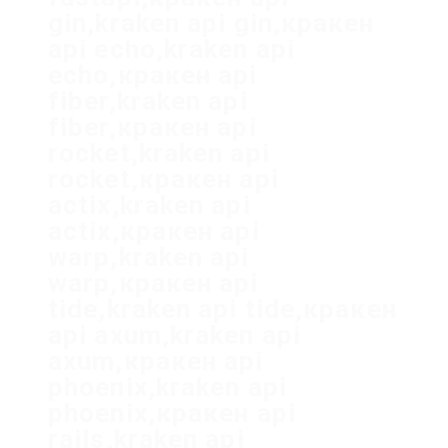
gin,kraken api gin,кракен
api echo,kraken api
echo,кракен api
fiber,kraken api
fiber,кракен api
rocket,kraken api
rocket,кракен api
actix,kraken api
actix,кракен api
warp,kraken api
warp,кракен api
tide,kraken api tide,кракен
api axum,kraken api
axum,кракен api
phoenix,kraken api
phoenix,кракен api
rails,kraken api