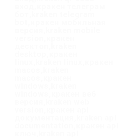
вход,кракен телеграм
бот,kraken telegram
bot,кракен мобильная
версия,kraken mobile
version,кракен
десктоп,kraken
desktop,кракен
linux,kraken linux,кракен
macos,kraken
macos,кракен
windows,kraken
windows,кракен веб
версия,kraken web
version,кракен api
документация,kraken api
documentation,кракен api
ключ,kraken api