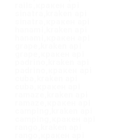
rails,кракен api
sinatra,kraken api
sinatra,кракен api
hanami,kraken api
hanami,кракен api
grape,kraken api
grape,кракен api
padrino,kraken api
padrino,кракен api
cuba,kraken api
cuba,кракен api
ramaze,kraken api
ramaze,кракен api
camping,kraken api
camping,кракен api
rango,kraken api
rango,кракен api