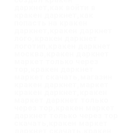
даркнет,как войти в
кракен даркнет,как
попасть на кракен
даркнет,кракен даркнет
лого,кракен даркнет
логотип,кракен даркнет
москва,кракен даркнет
маркет только через
тор,кракен даркнет
маркет скачать,магазин
кракен даркнет,маркет
кракен даркнет,кракен
маркет даркнет только
через тор,кракен маркет
даркнет только через тор
скачать,кракен маркет
даркнет скачать,кракен