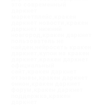
это современный
даркнет
маркетплейс,кракен
даркнет новости,кракен
даркнет нижний
новгород,кракен даркнет
пользователь не
найден,нейросеть кракен
даркнет,купон на кракен
даркнет,кракен даркнет
официальный
сайт,кракен даркнет
отзывы,кракен даркнет
онион,кракен даркнет
форум,кракен даркнет
поддержка,кракен
даркнет