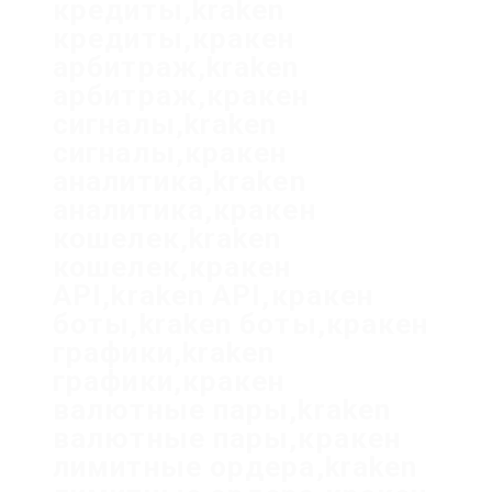
кредиты,kraken
кредиты,кракен
арбитраж,kraken
арбитраж,кракен
сигналы,kraken
сигналы,кракен
аналитика,kraken
аналитика,кракен
кошелек,kraken
кошелек,кракен
API,kraken API,кракен
боты,kraken боты,кракен
графики,kraken
графики,кракен
валютные пары,kraken
валютные пары,кракен
лимитные ордера,kraken