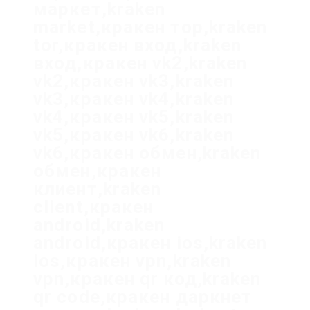
маркет,kraken
market,кракен тор,kraken
tor,кракен вход,kraken
вход,кракен vk2,kraken
vk2,кракен vk3,kraken
vk3,кракен vk4,kraken
vk4,кракен vk5,kraken
vk5,кракен vk6,kraken
vk6,кракен обмен,kraken
обмен,кракен
клиент,kraken
client,кракен
android,kraken
android,кракен ios,kraken
ios,кракен vpn,kraken
vpn,кракен qr код,kraken
qr code,кракен даркнет