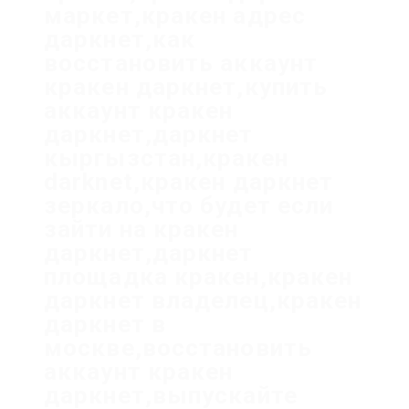
маркет,кракен адрес
даркнет,как
восстановить аккаунт
кракен даркнет,купить
аккаунт кракен
даркнет,даркнет
кыргызстан,кракен
darknet,кракен даркнет
зеркало,что будет если
зайти на кракен
даркнет,даркнет
площадка кракен,кракен
даркнет владелец,кракен
даркнет в
москве,восстановить
аккаунт кракен
даркнет,выпускайте