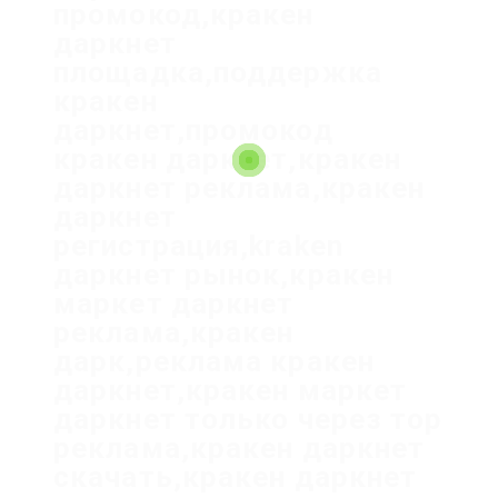
промокод,кракен
даркнет
площадка,поддержка
кракен
даркнет,промокод
кракен даркнет,кракен
даркнет реклама,кракен
даркнет
регистрация,kraken
даркнет рынок,кракен
маркет даркнет
реклама,кракен
дарк,реклама кракен
даркнет,кракен маркет
даркнет только через тор
реклама,кракен даркнет
скачать,кракен даркнет