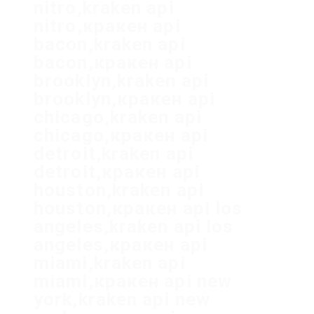
nitro,kraken api
nitro,кракен api
bacon,kraken api
bacon,кракен api
brooklyn,kraken api
brooklyn,кракен api
chicago,kraken api
chicago,кракен api
detroit,kraken api
detroit,кракен api
houston,kraken api
houston,кракен api los
angeles,kraken api los
angeles,кракен api
miami,kraken api
miami,кракен api new
york,kraken api new