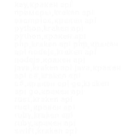
key,кракен api
примеры,kraken api
examples,кракен api
python,kraken api
python,кракен api
php,kraken api php,кракен
api nodejs,kraken api
nodejs,кракен api
java,kraken api java,кракен
api c#,kraken api
c#,кракен api go,kraken
api go,кракен api
rust,kraken api
rust,кракен api
ruby,kraken api
ruby,кракен api
swift,kraken api