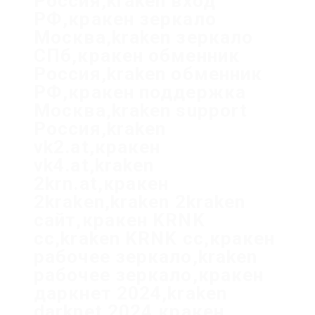
Россия,kraken вход
РФ,кракен зеркало
Москва,kraken зеркало
СПб,кракен обменник
Россия,kraken обменник
РФ,кракен поддержка
Москва,kraken support
Россия,kraken
vk2.at,кракен
vk4.at,kraken
2krn.at,кракен
2kraken,kraken 2kraken
сайт,кракен KRNK
cc,kraken KRNK cc,кракен
рабочее зеркало,kraken
рабочее зеркало,кракен
даркнет 2024,kraken
darknet 2024,кракен