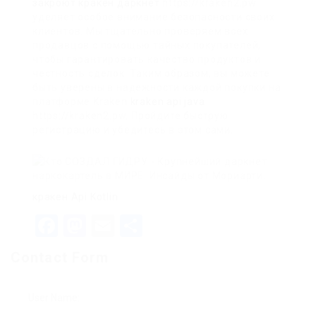
закроют кракен даркнет
https://kraken2.pw
уделяет особое внимание безопасности своих
клиентов. Мы тщательно проверяем всех
продавцов с помощью тайных покупателей,
чтобы гарантировать качество продуктов и
честность сделок. Таким образом, вы можете
быть уверены в надежности каждой покупки на
платформе Kraken
kraken api java
https://kraken2.pw. Пройдите быструю
регистрацию и убедитесь в этом сами.
кракен Api Kotlin
Facebook
Mastodon
Email
Teilen
Contact Form
User Name: