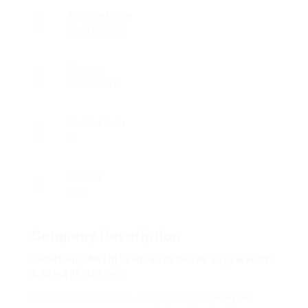
Founded Date
Mai 16, 1960
Sectors
Health Care
Posted Jobs
0
Viewed
223
Company Description
КРАКЕН|KRAKEN}: непоколебимая надежность
в каждой сделке
Важно подчеркнуть, что KRAKEN
почему не