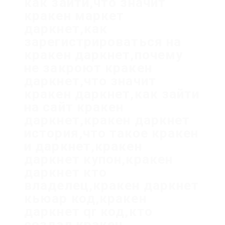
как зайти,что значит
кракен маркет
даркнет,как
зарегистрироваться на
кракен даркнет,почему
не закроют кракен
даркнет,что значит
кракен даркнет,как зайти
на сайт кракен
даркнет,кракен даркнет
история,что такое кракен
и даркнет,кракен
даркнет купон,кракен
даркнет кто
владелец,кракен даркнет
кьюар код,кракен
даркнет qr код,кто
создал кракен