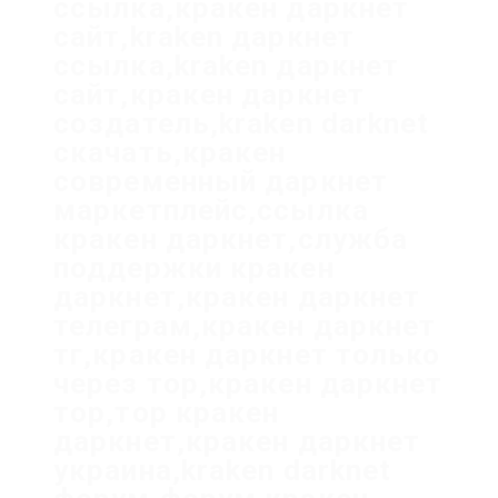
ссылка,кракен даркнет
сайт,kraken даркнет
ссылка,kraken даркнет
сайт,кракен даркнет
создатель,kraken darknet
скачать,кракен
современный даркнет
маркетплейс,ссылка
кракен даркнет,служба
поддержки кракен
даркнет,кракен даркнет
телеграм,кракен даркнет
тг,кракен даркнет только
через тор,кракен даркнет
тор,тор кракен
даркнет,кракен даркнет
украина,kraken darknet