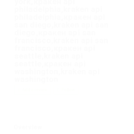
york,кракен api
philadelphia,kraken api
philadelphia,кракен api
san diego,kraken api san
diego,кракен api san
francisco,kraken api san
francisco,кракен api
seattle,kraken api
seattle,кракен api
washington,kraken api
washington
Add a review
Follow
Overview