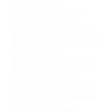
правила,кракен
KYC,kraken KYC,кракен
AML,kraken AML,как
зайти на кракен
даркнет,купоны кракен
даркнет,что такое кракен
даркнет,пользователь не
найден кракен
даркнет,сайт кракен
даркнет,кракен даркнет
вход,кракен даркнет
только через тор
скачать,кракен даркнет
адрес,кракен даркнет не
работает,кракен даркнет
что это,даркнет
кракен,кракен дарк