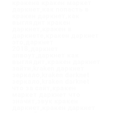
кракена кракен маркет
даркнет,как попасть в
кракен даркнет,как
выглядит кракен
даркнет,кракен в
даркнете,кракен даркнет
это,даркнет
2018,даркнет
апвоут,даркнет как
выглядит,кракен даркнет
зайти,kraken даркнет
зеркало,kraken darknet
зеркало,kraken darknet
что за сайт,кракен
маркет даркнет что
значит,звук кракен
даркнет,кракен даркнет