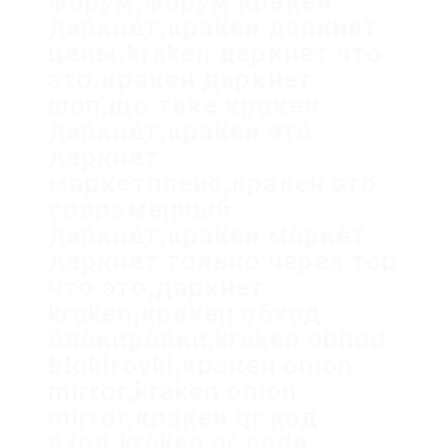
форум,форум кракен
даркнет,кракен даркнет
цены,kraken даркнет что
это,кракен даркнет
шоп,що таке кракен
даркнет,кракен это
даркнет
маркетплейс,кракен это
современный
даркнет,кракен маркет
даркнет только через тор
что это,даркнет
kraken,кракен обход
блокировки,kraken obhod
blokirovki,кракен onion
mirror,kraken onion
mirror,кракен qr код
вход,kraken qr code