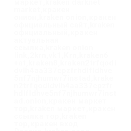
маркет,kraken darknet
market,кракен
онион,kraken onion,кракен
официальный сайт,kraken
официальный,кракен
актуальная
ссылка,kraken onion
link,2krn,vk1,Krn,kraken6
+at,kraken8,kraken2trfqodi
dvlh4aa337cpzfrhdlfldhve
5nf7njhumwr7instad,krake
n2trfqodidvlh4aa337cpzfr
hdlfldhve5nf7njhumwr7inst
ad.onion,кракен маркет
тор,kraken маркет,кракен
ссылка тор,kraken
тор,кракен вход