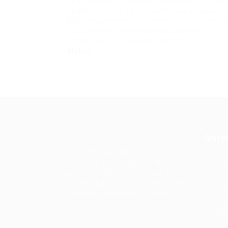
требований. Площадка гарантирует безопа
требуя при этом дополнительный средств, 
ВПН соединения. Достаточно просто пере
ra2-6ua.comи начать использование площа
актуальностью зеркала Кракен.
kraken
Quic
Guiding You to Global Career
Opportunities. Simplifying the
Job
journey for skilled professionals
with tailored solutions, streamlined
Imp
processes, and expert support.
Te
Condit