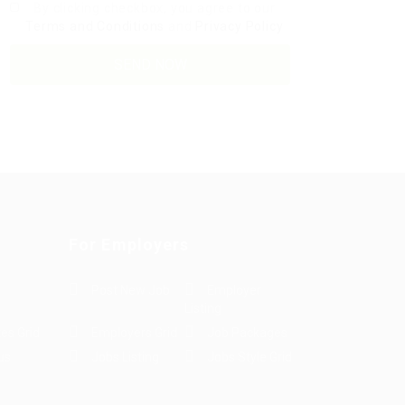
By clicking checkbox, you agree to our
Terms and Conditions
and
Privacy Policy
For Employers
Post New Job
Employer
Listing
es Grid
Employers Grid
Job Packages
us
Jobs Listing
Jobs Style Grid