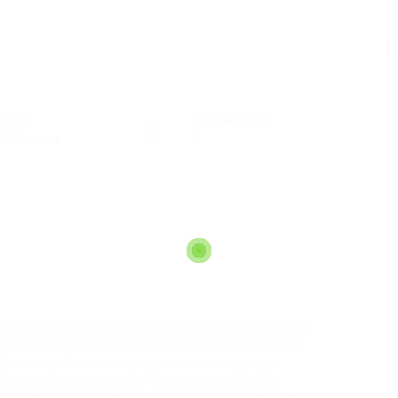
C
ctors
Posted Jobs
iatric nurse
0
ожно купить любые вещи? Тогда вам подойдет
 адресу
kraken сайт
. Это единственная и самая
абильно работает и предлагает свои услуги
бходимое, независимо от своих запросов и