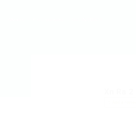
MyJobs
For Companies
GET IN TOUCH
Xn Ra 2
Add a revie