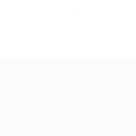
сность, обход блокировок и анонимность, не
вроде установки браузера Tor для Kraken, или
йти на Кракен официальный сайт
2krn
https://xn--
дки прямо сейчас. Главное всегда следить за
k Links
For Candidates
s in Europe
Jobs in
User Dashboard
Visa
Germany
Information
rint
Privacy Policy
Self Check
Candidat
rms and
FAQ’S
About us
Contact 
ions