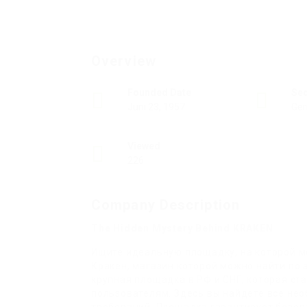
Overview
Founded Date
Se
Juni 23, 1957
Ger
Viewed
226
Company Description
The Hidden Mystery Behind KRAKEN
Ищите идеальную площадку, на которой м
Кракен, магазин которой можно найти по
крупная площадка в РФ и СНГ, которая ст
пользователям. Здесь вы найдете все нео