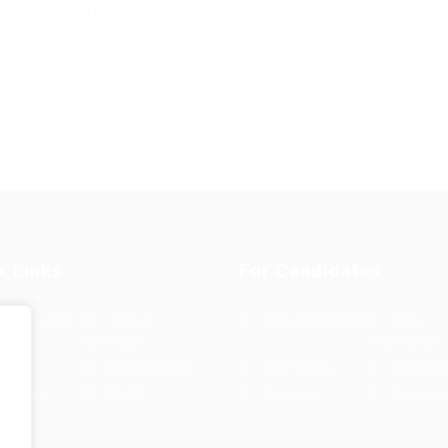
omи наслаждайтесь преимуществами
k Links
For Candidates
s in Europe
Jobs in
User Dashboard
Visa
Germany
Information
rint
Privacy Policy
Self Check
Candidat
rms and
FAQ’S
About us
Contact 
e
ions