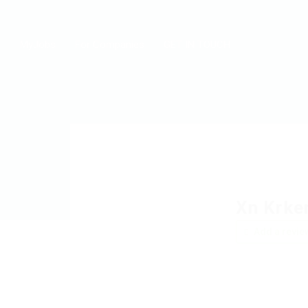
MyJobs
For Companies
GET IN TOUCH
Xn Krke
Add a revie