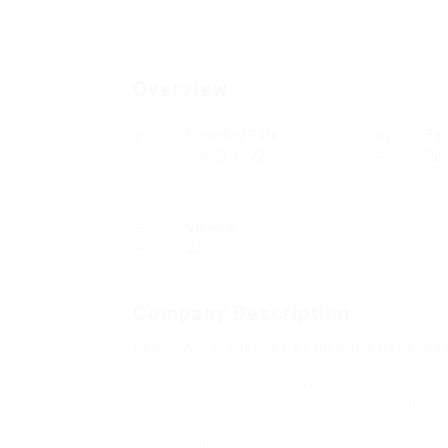
Overview
Founded Date
Se
Juli 28, 1972
Res
Ser
Viewed
236
Company Description
Как KRAKEN спасает от шторма перепла
Ищете онлайн-площадку для приобретени
Кракен с различными зеркалами и зеркала
клиентов в различные категории товаров от
предоставляют многочисленные возможнос