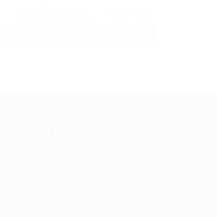
By clicking checkbox, you agree to our
Terms and Conditions
and
Privacy Policy
For Employers
Post New Job
Employer
Listing
es Grid
Employers Grid
Job Packages
us
Jobs Listing
Jobs Style Grid