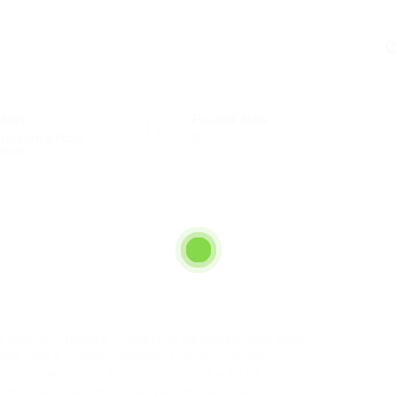
C
ctors
Posted Jobs
taurant & Food
0
vices
т
я любых товаров? Посетите официальный сайт
ми сайта кракен . Кракен тор приглашает
 поставщиков. Kraken onion link и k9.at
ти выбора. Регистрируйтесь на Кракен onion