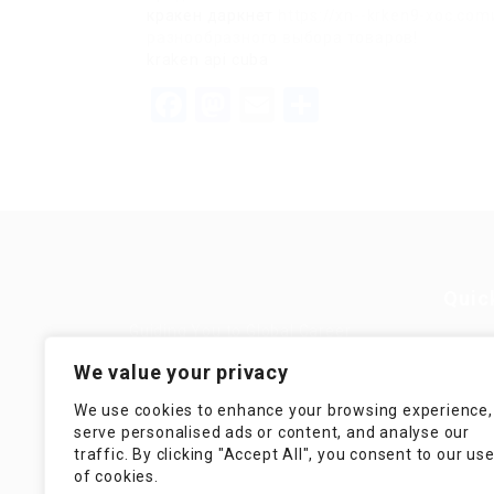
кракен даркнет
https://xn--krken9-xoc.c
разнообразного выбора товаров!
kraken api cuba
Facebook
Mastodon
Email
Teilen
Quic
Guiding You to Global Career
Opportunities. Simplifying the
Job
We value your privacy
journey for skilled professionals
with tailored solutions, streamlined
Imp
We use cookies to enhance your browsing experience,
processes, and expert support.
serve personalised ads or content, and analyse our
Te
traffic. By clicking "Accept All", you consent to our us
Condit
of cookies.