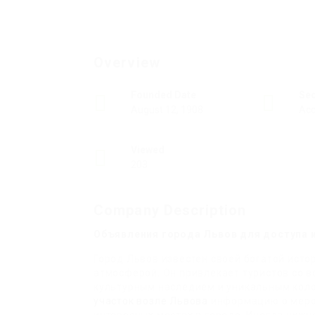
Overview
Founded Date
Se
August 12, 1908
Acc
Viewed
203
Company Description
Объявления города Львов для доступа и
Город Львов известен своей богатой исто
атмосферой. Он привлекает туристов со 
культурным наследием и уникальным коло
участок возле Львова
информацию о мероп