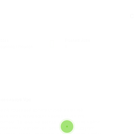
C
ctors
Posted Jobs
ounting / Finance
0
спользуй Vpn.
рией, красивой архитектурой и уютной
всего мира, желающих насладиться его
ритом. Однако, не всегда можно легко найти
риятиях, магазинах, ресторанах и других