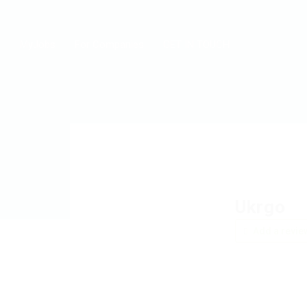
MyJobs
For Companies
GET IN TOUCH
Ukrgo
Add a revie