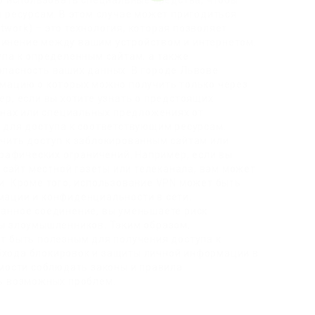
о использовать специальные средства, чтобы
 ресурсам. В этом случае может пригодиться
etwork) – это технология, которая позволяет
инение между вашим устройством и интернетом.
упа к определенным сайтам, а также
пасность ваших данных. В городе Львове
мацию о которых можно получить только через
р, если вы хотите узнать о предстоящих
инах или специальных предложениях от
 для доступа к соответствующим ресурсам.
чить доступ к заблокированным сайтам или
графических ограничений. Например, если вы
ь сайт местной газеты или телеканала, вам может
и. Кроме того, использование VPN может быть
ации и конфиденциальности в сети.
анное соединение, вы уменьшаете риск
ы злоумышленников. Таким образом,
т быть полезным для получения доступа к
хода блокировок и защиты личной информации в
имости соблюдать законы и правила
ь возможных проблем.