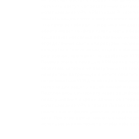
интересных местах в городе. Иногда нужн
получить доступ к определенным сайтам и
использование VPN. VPN (Virtual Private N
создать защищенное и шифрованное соед
Это помогает обходить ограничения дост
обеспечивает конфиденциальность и безо
существует несколько объявлений, инфор
определенные сайты или ресурсы. Наприме
концертах или выставках, акциях в магаз
ресторанов, вам может понадобиться VPN
Помимо этого, с помощью VPN можно полу
сервисам, которые не доступны из-за гео
находитесь за границей и хотите посетит
потребоваться VPN для обхода блокировк
полезно для защиты вашей личной информ
Подключаясь к интернету через зашифров
подслушивания и кражи данных со сторон
использование VPN в городе Львове може
различным информационным ресурсам, об
сети. При этом важно помнить о необход
использования интернета, чтобы избежат