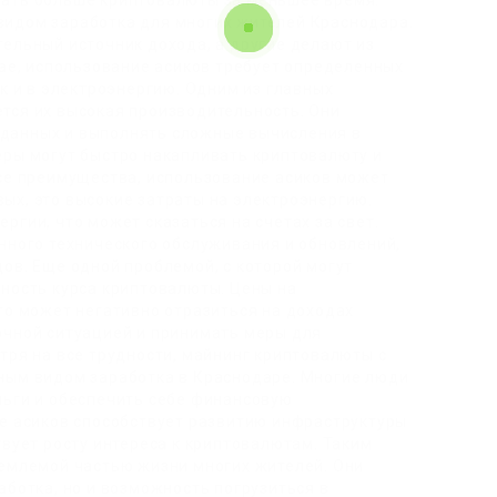
ать больше криптовалюты за меньшее время.
идом заработка для многих жителей Краснодара.
ельный источник дохода, а другие делают из
чае, использование асиков требует определенных
ак и в электроэнергию. Одним из главных
тся их высокая производительность. Они
данных и выполнять сложные вычисления в
еры могут быстро накапливать криптовалюту и
все преимущества, использование асиков может
ых, это высокие затраты на электроэнергию.
ргии, что может сказаться на счетах за свет.
нного технического обслуживания и обновлений,
ов. Еще одной проблемой, с которой могут
ьность курса криптовалюты. Цены на
то может негативно отразиться на доходах
очной ситуацией и принимать меры для
тря на все трудности, майнинг криптовалюты с
ным видом заработка в Краснодаре. Многие люди
ньги и обеспечить себе финансовую
ие асиков способствует развитию инфраструктуры
твует росту интереса к криптовалютам. Таким
ъемлемой частью жизни многих жителей. Они
аботка, но и возможность погрузиться в