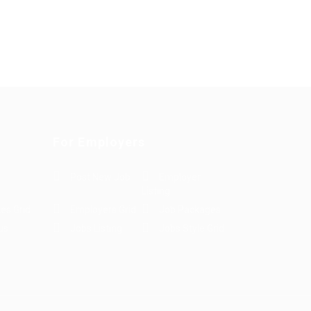
For Employers
Post New Job
Employer
Listing
es Grid
Employers Grid
Job Packages
us
Jobs Listing
Jobs Style Grid