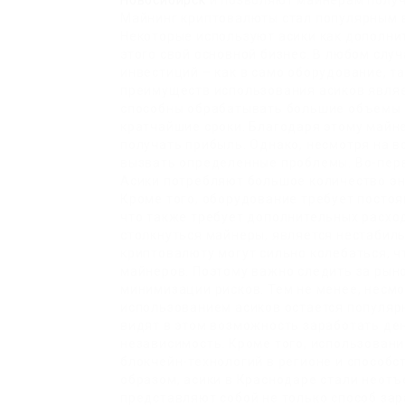
Новосибирск
и позволяют майнерам получ
Майнинг криптовалюты стал популярным в
Некоторые используют асики как дополнит
этого свой основной бизнес. В любом слу
инвестиций – как в само оборудование, т
преимуществ использования асиков являе
способны обрабатывать большие объемы 
кратчайшие сроки. Благодаря этому майн
получать прибыль. Однако, несмотря на 
вызвать определенные проблемы. Во-перв
Асики потребляют большое количество эне
Кроме того, оборудование требует постоя
что также требует дополнительных расход
столкнуться майнеры, является нестабил
криптовалюту могут сильно колебаться, ч
майнеров. Поэтому важно следить за рын
минимизации рисков. Тем не менее, несмо
использованием асиков остается популяр
видят в этом возможность заработать де
независимость. Кроме того, использован
блокчейн-технологий в регионе и способс
образом, асики в Краснодаре стали неот
представляют собой не только способ зар