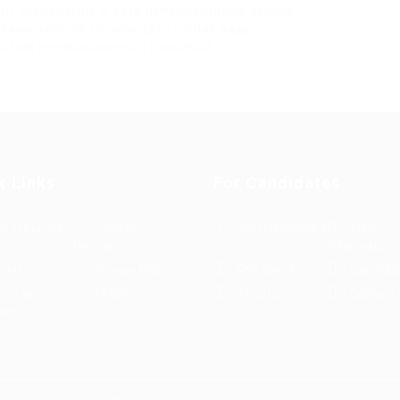
н-технологий. И хотя использование асиков
ами, многие готовы идти на них ради
астью инновационного процесса.
k Links
For Candidates
s in Europe
Jobs in
User Dashboard
Visa
Germany
Information
rint
Privacy Policy
Self Check
Candidat
rms and
FAQ’S
About us
Contact 
ions