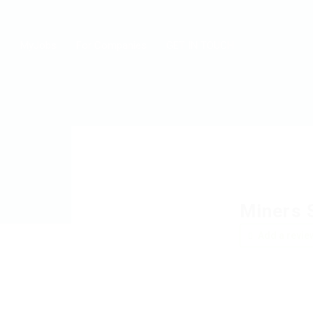
MyJobs
For Companies
GET IN TOUCH
Miners 
Add a revie