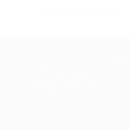
увлекательный мир криптовалют и блокчей
может быть связано с определенными риск
возможности заработать деньги и быть ч
Quic
Guiding You to Global Career
Opportunities. Simplifying the
Job
journey for skilled professionals
with tailored solutions, streamlined
Imp
processes, and expert support.
Te
Condit