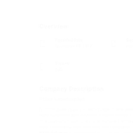
Overview
Founded Date
Se
November 14, 1917
Con
Viewed
173
Company Description
Асики в краснодаре.
В последние годы в Краснодаре стало зам
используются для майнинга криптовалют. 
предназначенные для выполнения матема
криптовалюты. Они значительно ускоряю