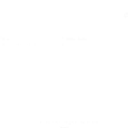
C
ctors
Posted Jobs
struction / Facilities
0
етно увеличение числа асиков, которые
Асики – это специальные устройства,
тических расчетов, необходимых для добычи
т процесс майнинга
купить асики для майнинга