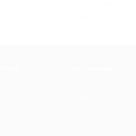
ah kunci utama dalam memenangkan permainan
Slot
mar slot online atau bahkan baru ingin mencobanya,
g berguna. Selalu ingat untuk bermain dengan bijak
 dan semoga beruntung!
k Links
For Candidates
s in Europe
Jobs in
User Dashboard
Visa
Germany
Information
rint
Privacy Policy
Self Check
Candidat
rms and
FAQ’S
About us
Contact 
ions