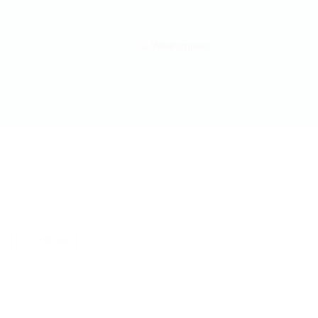
w
Follow