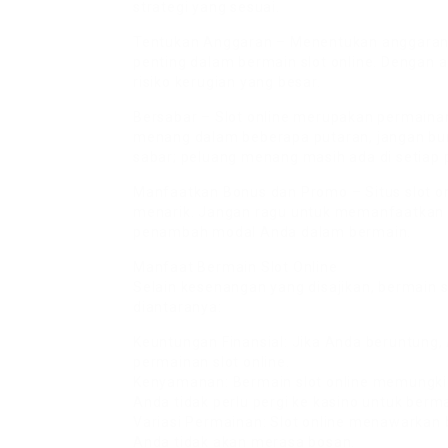
strategi yang sesuai.
Tentukan Anggaran – Menentukan anggaran 
penting dalam bermain slot online. Dengan 
risiko kerugian yang besar.
Bersabar – Slot online merupakan permaina
menang dalam beberapa putaran, jangan bu
sabar; peluang menang masih ada di setiap 
Manfaatkan Bonus dan Promo – Situs slot 
menarik. Jangan ragu untuk memanfaatkan k
penambah modal Anda dalam bermain.
Manfaat Bermain Slot Online
Selain kesenangan yang disajikan, bermain 
diantaranya:
Keuntungan Finansial: Jika Anda beruntung
permainan slot online.
Kenyamanan: Bermain slot online memungkin
Anda tidak perlu pergi ke kasino untuk berma
Variasi Permainan: Slot online menawarkan b
Anda tidak akan merasa bosan.