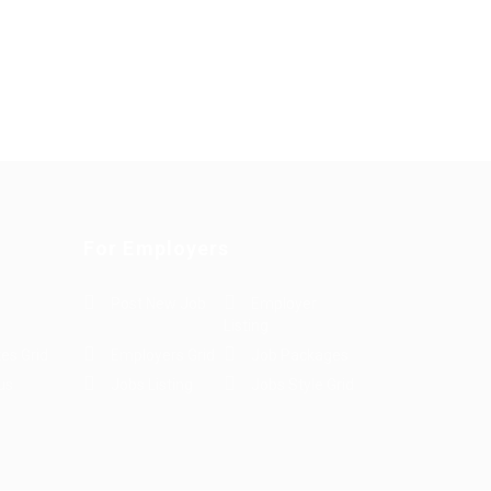
For Employers
Post New Job
Employer
Listing
es Grid
Employers Grid
Job Packages
us
Jobs Listing
Jobs Style Grid