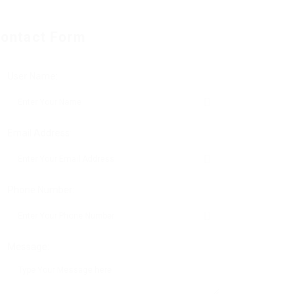
ontact Form
User Name:
Email Address:
Phone Number:
Message: