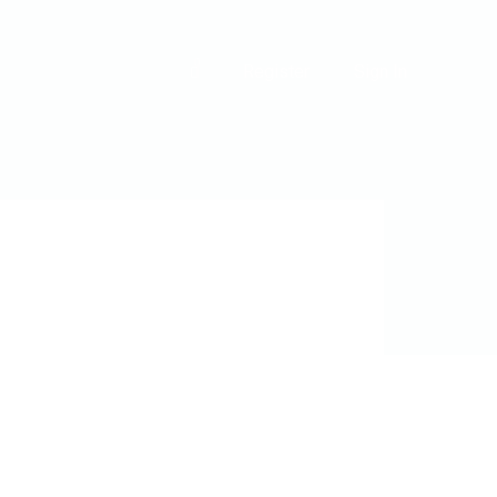
0
Register
Sign In