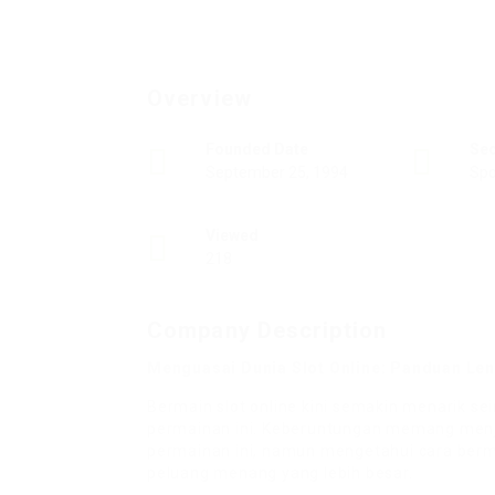
Overview
Founded Date
Se
September 25, 1994
Spo
Viewed
218
Company Description
Menguasai Dunia Slot Online: Panduan L
Bermain slot online kini semakin menarik se
permainan ini. Keberuntungan memang men
permainan ini, namun mengetahui cara berm
peluang menang yang lebih besar.