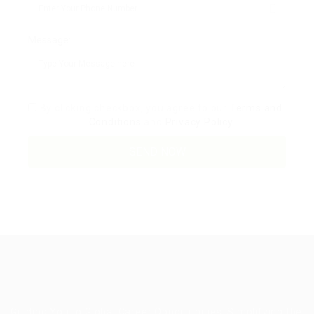
Message:
By clicking checkbox, you agree to our
Terms and
Conditions
and
Privacy Policy
Guiding You to Global Career Opportunities. Simplifying the