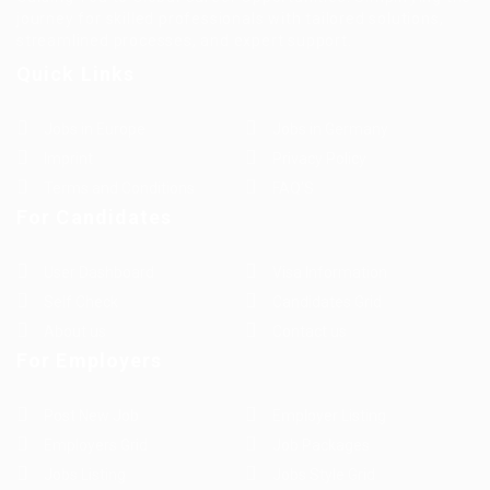
journey for skilled professionals with tailored solutions,
streamlined processes, and expert support.
Quick Links
Jobs in Europe
Jobs in Germany
Imprint
Privacy Policy
Terms and Conditions
FAQ’S
For Candidates
User Dashboard
Visa Information
Self Check
Candidates Grid
About us
Contact us
For Employers
Post New Job
Employer Listing
Employers Grid
Job Packages
Jobs Listing
Jobs Style Grid