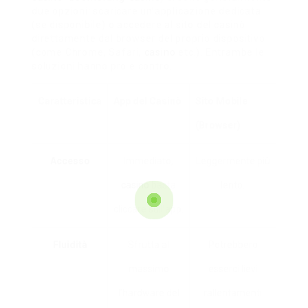
due opzioni: scaricare un’applicazione dedicata
(se disponibile) o accedere al sito del casinò
direttamente dal browser del proprio dispositivo
(come Chrome, Safari,
casino
etc.). Entrambe le
soluzioni hanno pro e contro.
Caratteristica
App del Casinò
Sito Mobile
(Browser)
Accesso
Immediato,
Leggermente più
casino
basta
lento.
cliccare sull’app.
Fluidità
Sfrutta al
Potrebbero
massimo
esserci lievi
l’hardware del
rallentamenti