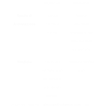
dispositivo.
occasionali.
Spazio di
Occupa
Nessun
Archiviazione
memoria
download
interna.
necessario, non
occupa spazio
sul telefono.
Notifiche
Può inviare
Nessuna notifica
notifiche push
push.
per bonus e
promozioni
speciali.
In sintesi, casino –
alessandrodamin.com
– se