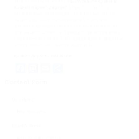
хлопот на сайте KRAKEN
выпускайте кракена
кракен маркет даркнет
https://xn--kr33-rzb.com!
Мгновенные транзакции, анонимные чаты и
защита данных пользователей – все это
делает наш маркетплейс идеальным местом
для вашего шопинга. Пройдите регистрацию в
пару кликов. Более 5 000 продавцов с широким
ассортиментом товаров ждут тебя.
кракен даркнет в москве
Facebook
Mastodon
Email
Teilen
Contact Form
User Name:
Email Address: