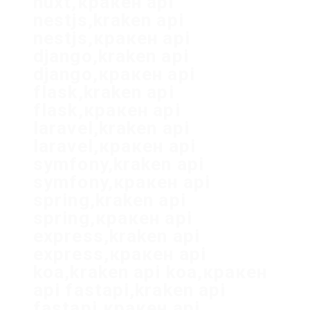
nuxt,кракен api
nestjs,kraken api
nestjs,кракен api
django,kraken api
django,кракен api
flask,kraken api
flask,кракен api
laravel,kraken api
laravel,кракен api
symfony,kraken api
symfony,кракен api
spring,kraken api
spring,кракен api
express,kraken api
express,кракен api
koa,kraken api koa,кракен
api fastapi,kraken api
fastapi,кракен api