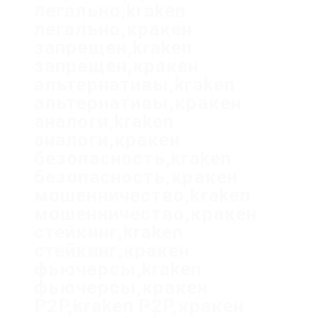
легально,kraken
легально,кракен
запрещен,kraken
запрещен,кракен
альтернативы,kraken
альтернативы,кракен
аналоги,kraken
аналоги,кракен
безопасность,kraken
безопасность,кракен
мошенничество,kraken
мошенничество,кракен
стейкинг,kraken
стейкинг,кракен
фьючерсы,kraken
фьючерсы,кракен
P2P,kraken P2P,кракен