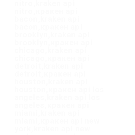
nitro,kraken api
nitro,кракен api
bacon,kraken api
bacon,кракен api
brooklyn,kraken api
brooklyn,кракен api
chicago,kraken api
chicago,кракен api
detroit,kraken api
detroit,кракен api
houston,kraken api
houston,кракен api los
angeles,kraken api los
angeles,кракен api
miami,kraken api
miami,кракен api new
york,kraken api new