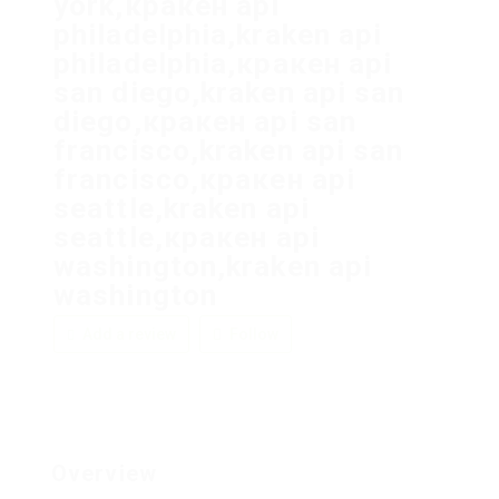
york,кракен api
philadelphia,kraken api
philadelphia,кракен api
san diego,kraken api san
diego,кракен api san
francisco,kraken api san
francisco,кракен api
seattle,kraken api
seattle,кракен api
washington,kraken api
washington
Add a review
Follow
Overview