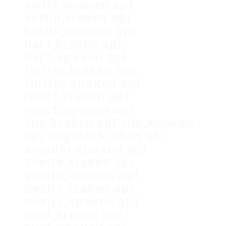
swift,кракен api
kotlin,kraken api
kotlin,кракен api
dart,kraken api
dart,кракен api
flutter,kraken api
flutter,кракен api
react,kraken api
react,кракен api
vue,kraken api vue,кракен
api angular,kraken api
angular,кракен api
svelte,kraken api
svelte,кракен api
nextjs,kraken api
nextjs,кракен api
nuxt,kraken api