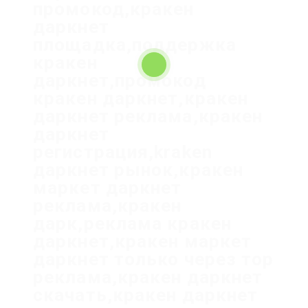
промокод,кракен
даркнет
площадка,поддержка
кракен
даркнет,промокод
кракен даркнет,кракен
даркнет реклама,кракен
даркнет
регистрация,kraken
даркнет рынок,кракен
маркет даркнет
реклама,кракен
дарк,реклама кракен
даркнет,кракен маркет
даркнет только через тор
реклама,кракен даркнет
скачать,кракен даркнет