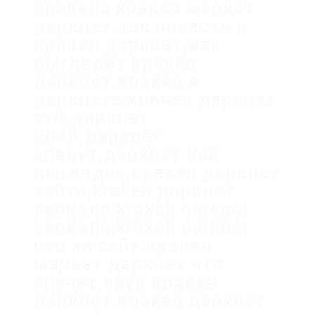
кракена кракен маркет
даркнет,как попасть в
кракен даркнет,как
выглядит кракен
даркнет,кракен в
даркнете,кракен даркнет
это,даркнет
2018,даркнет
апвоут,даркнет как
выглядит,кракен даркнет
зайти,kraken даркнет
зеркало,kraken darknet
зеркало,kraken darknet
что за сайт,кракен
маркет даркнет что
значит,звук кракен
даркнет,кракен даркнет