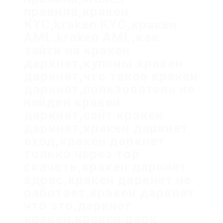
правила,кракен
KYC,kraken KYC,кракен
AML,kraken AML,как
зайти на кракен
даркнет,купоны кракен
даркнет,что такое кракен
даркнет,пользователь не
найден кракен
даркнет,сайт кракен
даркнет,кракен даркнет
вход,кракен даркнет
только через тор
скачать,кракен даркнет
адрес,кракен даркнет не
работает,кракен даркнет
что это,даркнет
кракен,кракен дарк