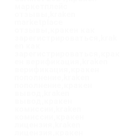
маркетплейс
отзывы,kraken
marketplace
отзывы,кракен как
зарегистрироваться,krak
en как
зарегистрироваться,крак
ен верификация,kraken
верификация,кракен
пополнение,kraken
пополнение,кракен
вывод,kraken
вывод,кракен
комиссии,kraken
комиссии,кракен
лицензия,kraken
лицензия,кракен