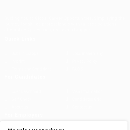
Guiding You to Global Career Opportunities. Simplifying the
journey for skilled professionals with tailored solutions,
streamlined processes, and expert support.
Quick Links
Jobs in Europe
Jobs in Germany
Imprint
Privacy Policy
Terms and Conditions
FAQ’S
For Candidates
User Dashboard
Visa Information
Self Check
Candidates Grid
About us
Contact us
For Employers
Post New Job
Employer Listing