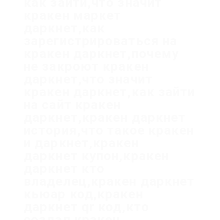
как зайти,что значит
кракен маркет
даркнет,как
зарегистрироваться на
кракен даркнет,почему
не закроют кракен
даркнет,что значит
кракен даркнет,как зайти
на сайт кракен
даркнет,кракен даркнет
история,что такое кракен
и даркнет,кракен
даркнет купон,кракен
даркнет кто
владелец,кракен даркнет
кьюар код,кракен
даркнет qr код,кто
создал кракен