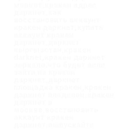
маркет,кракен адрес
даркнет,как
восстановить аккаунт
кракен даркнет,купить
аккаунт кракен
даркнет,даркнет
кыргызстан,кракен
darknet,кракен даркнет
зеркало,что будет если
зайти на кракен
даркнет,даркнет
площадка кракен,кракен
даркнет владелец,кракен
даркнет в
москве,восстановить
аккаунт кракен
даркнет,выпускайте