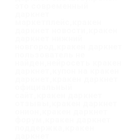
это современный
даркнет
маркетплейс,кракен
даркнет новости,кракен
даркнет нижний
новгород,кракен даркнет
пользователь не
найден,нейросеть кракен
даркнет,купон на кракен
даркнет,кракен даркнет
официальный
сайт,кракен даркнет
отзывы,кракен даркнет
онион,кракен даркнет
форум,кракен даркнет
поддержка,кракен
даркнет