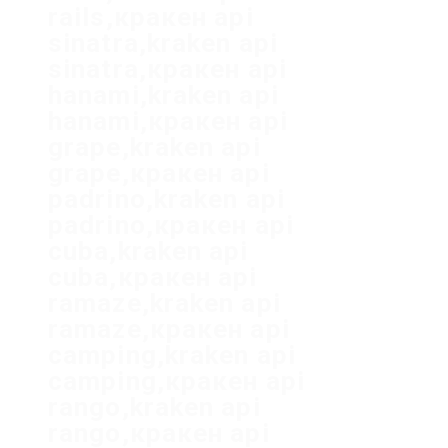
rails,кракен api
sinatra,kraken api
sinatra,кракен api
hanami,kraken api
hanami,кракен api
grape,kraken api
grape,кракен api
padrino,kraken api
padrino,кракен api
cuba,kraken api
cuba,кракен api
ramaze,kraken api
ramaze,кракен api
camping,kraken api
camping,кракен api
rango,kraken api
rango,кракен api