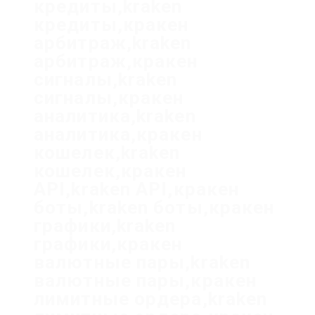
кредиты,kraken
кредиты,кракен
арбитраж,kraken
арбитраж,кракен
сигналы,kraken
сигналы,кракен
аналитика,kraken
аналитика,кракен
кошелек,kraken
кошелек,кракен
API,kraken API,кракен
боты,kraken боты,кракен
графики,kraken
графики,кракен
валютные пары,kraken
валютные пары,кракен
лимитные ордера,kraken