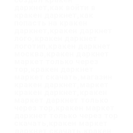
даркнет,как войти в
кракен даркнет,как
попасть на кракен
даркнет,кракен даркнет
лого,кракен даркнет
логотип,кракен даркнет
москва,кракен даркнет
маркет только через
тор,кракен даркнет
маркет скачать,магазин
кракен даркнет,маркет
кракен даркнет,кракен
маркет даркнет только
через тор,кракен маркет
даркнет только через тор
скачать,кракен маркет
даркнет скачать,кракен