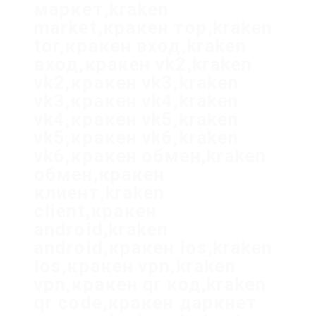
маркет,kraken
market,кракен тор,kraken
tor,кракен вход,kraken
вход,кракен vk2,kraken
vk2,кракен vk3,kraken
vk3,кракен vk4,kraken
vk4,кракен vk5,kraken
vk5,кракен vk6,kraken
vk6,кракен обмен,kraken
обмен,кракен
клиент,kraken
client,кракен
android,kraken
android,кракен ios,kraken
ios,кракен vpn,kraken
vpn,кракен qr код,kraken
qr code,кракен даркнет