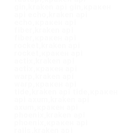
gin,kraken api gin,кракен
api echo,kraken api
echo,кракен api
fiber,kraken api
fiber,кракен api
rocket,kraken api
rocket,кракен api
actix,kraken api
actix,кракен api
warp,kraken api
warp,кракен api
tide,kraken api tide,кракен
api axum,kraken api
axum,кракен api
phoenix,kraken api
phoenix,кракен api
rails,kraken api