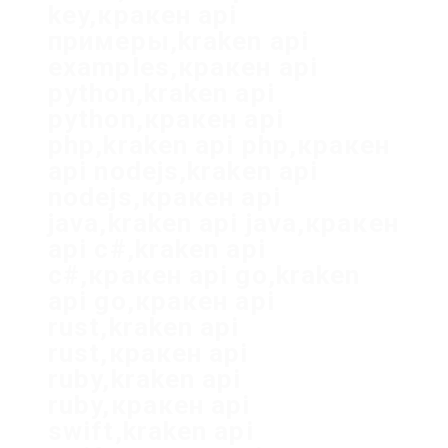
key,кракен api
примеры,kraken api
examples,кракен api
python,kraken api
python,кракен api
php,kraken api php,кракен
api nodejs,kraken api
nodejs,кракен api
java,kraken api java,кракен
api c#,kraken api
c#,кракен api go,kraken
api go,кракен api
rust,kraken api
rust,кракен api
ruby,kraken api
ruby,кракен api
swift,kraken api