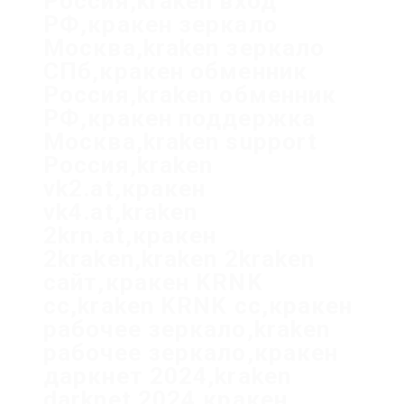
Россия,kraken вход
РФ,кракен зеркало
Москва,kraken зеркало
СПб,кракен обменник
Россия,kraken обменник
РФ,кракен поддержка
Москва,kraken support
Россия,kraken
vk2.at,кракен
vk4.at,kraken
2krn.at,кракен
2kraken,kraken 2kraken
сайт,кракен KRNK
cc,kraken KRNK cc,кракен
рабочее зеркало,kraken
рабочее зеркало,кракен
даркнет 2024,kraken
darknet 2024,кракен