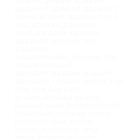
форум,форум кракен
даркнет,кракен даркнет
цены,kraken даркнет что
это,кракен даркнет
шоп,що таке кракен
даркнет,кракен это
даркнет
маркетплейс,кракен это
современный
даркнет,кракен маркет
даркнет только через тор
что это,даркнет
kraken,кракен обход
блокировки,kraken obhod
blokirovki,кракен onion
mirror,kraken onion
mirror,кракен qr код
вход,kraken qr code