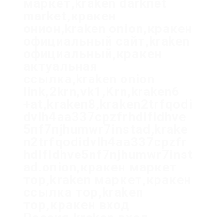
маркет,kraken darknet
market,кракен
онион,kraken onion,кракен
официальный сайт,kraken
официальный,кракен
актуальная
ссылка,kraken onion
link,2krn,vk1,Krn,kraken6
+at,kraken8,kraken2trfqodi
dvlh4aa337cpzfrhdlfldhve
5nf7njhumwr7instad,krake
n2trfqodidvlh4aa337cpzfr
hdlfldhve5nf7njhumwr7inst
ad.onion,кракен маркет
тор,kraken маркет,кракен
ссылка тор,kraken
тор,кракен вход