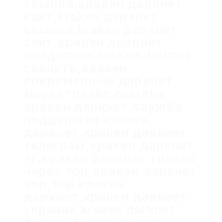
ссылка,кракен даркнет
сайт,kraken даркнет
ссылка,kraken даркнет
сайт,кракен даркнет
создатель,kraken darknet
скачать,кракен
современный даркнет
маркетплейс,ссылка
кракен даркнет,служба
поддержки кракен
даркнет,кракен даркнет
телеграм,кракен даркнет
тг,кракен даркнет только
через тор,кракен даркнет
тор,тор кракен
даркнет,кракен даркнет
украина,kraken darknet