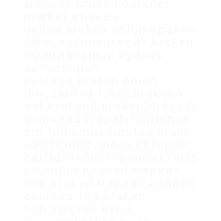
маркет,kraken darknet
market,кракен
онион,kraken onion,кракен
официальный сайт,kraken
официальный,кракен
актуальная
ссылка,kraken onion
link,2krn,vk1,Krn,kraken6
+at,kraken8,kraken2trfqodi
dvlh4aa337cpzfrhdlfldhve
5nf7njhumwr7instad,krake
n2trfqodidvlh4aa337cpzfr
hdlfldhve5nf7njhumwr7inst
ad.onion,кракен маркет
тор,kraken маркет,кракен
ссылка тор,kraken
тор,кракен вход