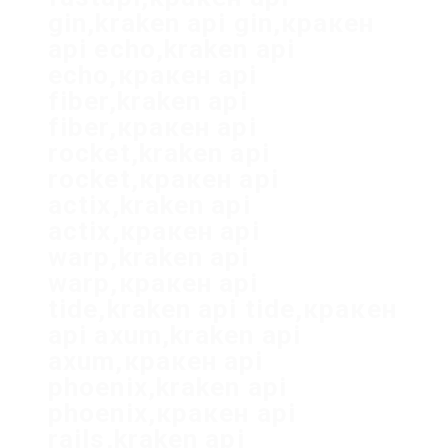
gin,kraken api gin,кракен
api echo,kraken api
echo,кракен api
fiber,kraken api
fiber,кракен api
rocket,kraken api
rocket,кракен api
actix,kraken api
actix,кракен api
warp,kraken api
warp,кракен api
tide,kraken api tide,кракен
api axum,kraken api
axum,кракен api
phoenix,kraken api
phoenix,кракен api
rails,kraken api