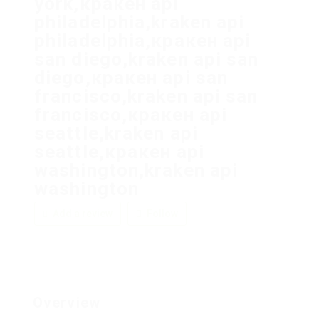
york,кракен api
philadelphia,kraken api
philadelphia,кракен api
san diego,kraken api san
diego,кракен api san
francisco,kraken api san
francisco,кракен api
seattle,kraken api
seattle,кракен api
washington,kraken api
washington
Add a review
Follow
Overview