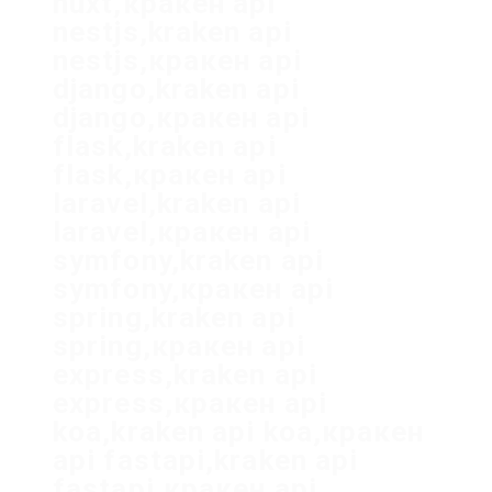
nuxt,кракен api
nestjs,kraken api
nestjs,кракен api
django,kraken api
django,кракен api
flask,kraken api
flask,кракен api
laravel,kraken api
laravel,кракен api
symfony,kraken api
symfony,кракен api
spring,kraken api
spring,кракен api
express,kraken api
express,кракен api
koa,kraken api koa,кракен
api fastapi,kraken api
fastapi,кракен api