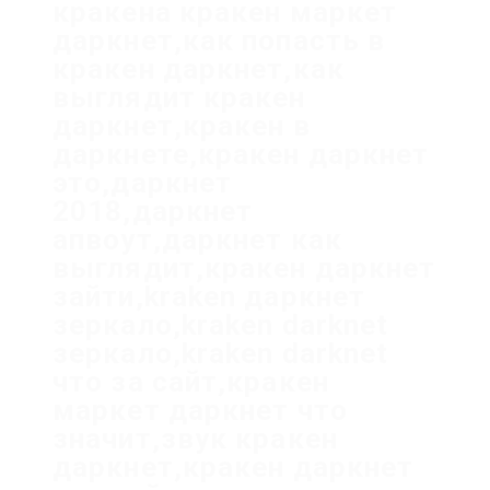
кракена кракен маркет
даркнет,как попасть в
кракен даркнет,как
выглядит кракен
даркнет,кракен в
даркнете,кракен даркнет
это,даркнет
2018,даркнет
апвоут,даркнет как
выглядит,кракен даркнет
зайти,kraken даркнет
зеркало,kraken darknet
зеркало,kraken darknet
что за сайт,кракен
маркет даркнет что
значит,звук кракен
даркнет,кракен даркнет