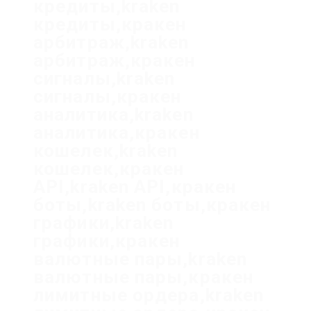
кредиты,kraken
кредиты,кракен
арбитраж,kraken
арбитраж,кракен
сигналы,kraken
сигналы,кракен
аналитика,kraken
аналитика,кракен
кошелек,kraken
кошелек,кракен
API,kraken API,кракен
боты,kraken боты,кракен
графики,kraken
графики,кракен
валютные пары,kraken
валютные пары,кракен
лимитные ордера,kraken