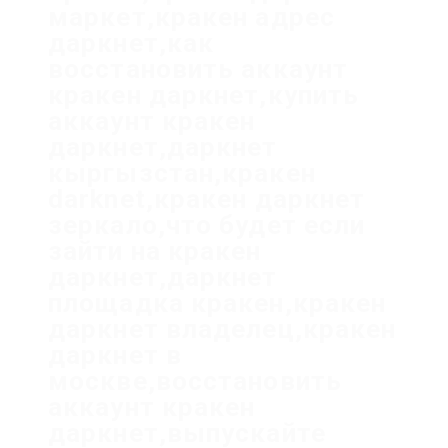
маркет,кракен адрес
даркнет,как
восстановить аккаунт
кракен даркнет,купить
аккаунт кракен
даркнет,даркнет
кыргызстан,кракен
darknet,кракен даркнет
зеркало,что будет если
зайти на кракен
даркнет,даркнет
площадка кракен,кракен
даркнет владелец,кракен
даркнет в
москве,восстановить
аккаунт кракен
даркнет,выпускайте