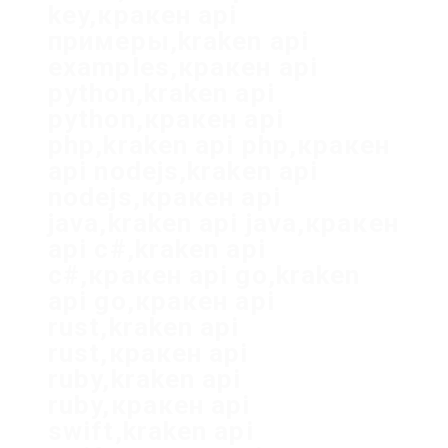
key,кракен api
примеры,kraken api
examples,кракен api
python,kraken api
python,кракен api
php,kraken api php,кракен
api nodejs,kraken api
nodejs,кракен api
java,kraken api java,кракен
api c#,kraken api
c#,кракен api go,kraken
api go,кракен api
rust,kraken api
rust,кракен api
ruby,kraken api
ruby,кракен api
swift,kraken api