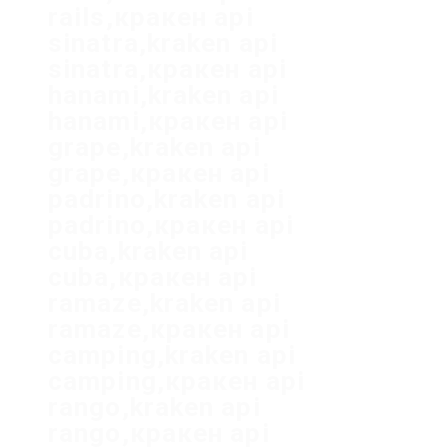
rails,кракен api
sinatra,kraken api
sinatra,кракен api
hanami,kraken api
hanami,кракен api
grape,kraken api
grape,кракен api
padrino,kraken api
padrino,кракен api
cuba,kraken api
cuba,кракен api
ramaze,kraken api
ramaze,кракен api
camping,kraken api
camping,кракен api
rango,kraken api
rango,кракен api