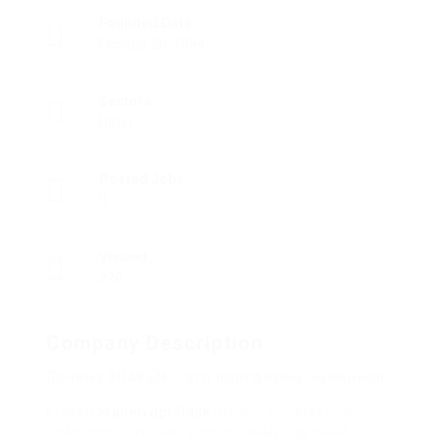
Founded Date
Februar 26, 1984
Sectors
Hotel
Posted Jobs
0
Viewed
220
Company Description
Почему KRAKEN — это платформа-хамелеон
Kraken
kraken api flask
https://xn--krken15-
bn4c.com – это не просто самый крупный