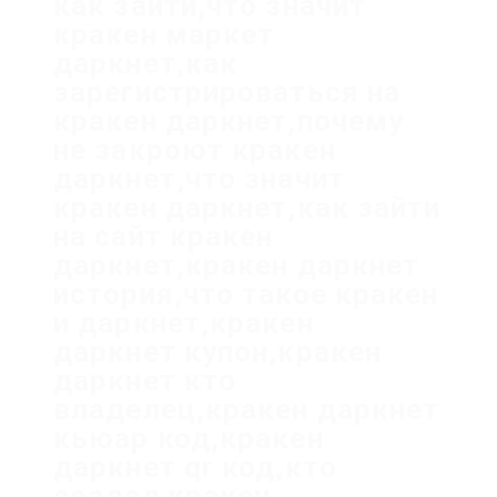
как зайти,что значит
кракен маркет
даркнет,как
зарегистрироваться на
кракен даркнет,почему
не закроют кракен
даркнет,что значит
кракен даркнет,как зайти
на сайт кракен
даркнет,кракен даркнет
история,что такое кракен
и даркнет,кракен
даркнет купон,кракен
даркнет кто
владелец,кракен даркнет
кьюар код,кракен
даркнет qr код,кто
создал кракен