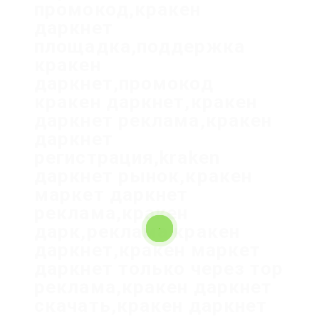
промокод,кракен
даркнет
площадка,поддержка
кракен
даркнет,промокод
кракен даркнет,кракен
даркнет реклама,кракен
даркнет
регистрация,kraken
даркнет рынок,кракен
маркет даркнет
реклама,кракен
дарк,реклама кракен
даркнет,кракен маркет
даркнет только через тор
реклама,кракен даркнет
скачать,кракен даркнет