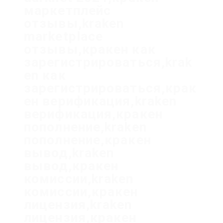
маркетплейс
отзывы,kraken
marketplace
отзывы,кракен как
зарегистрироваться,krak
en как
зарегистрироваться,крак
ен верификация,kraken
верификация,кракен
пополнение,kraken
пополнение,кракен
вывод,kraken
вывод,кракен
комиссии,kraken
комиссии,кракен
лицензия,kraken
лицензия,кракен