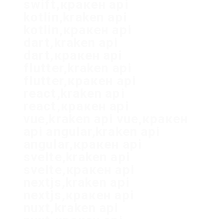
swift,кракен api
kotlin,kraken api
kotlin,кракен api
dart,kraken api
dart,кракен api
flutter,kraken api
flutter,кракен api
react,kraken api
react,кракен api
vue,kraken api vue,кракен
api angular,kraken api
angular,кракен api
svelte,kraken api
svelte,кракен api
nextjs,kraken api
nextjs,кракен api
nuxt,kraken api