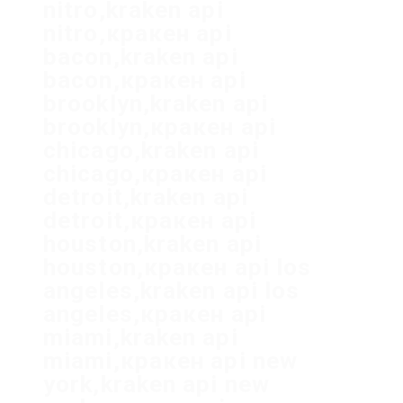
nitro,kraken api
nitro,кракен api
bacon,kraken api
bacon,кракен api
brooklyn,kraken api
brooklyn,кракен api
chicago,kraken api
chicago,кракен api
detroit,kraken api
detroit,кракен api
houston,kraken api
houston,кракен api los
angeles,kraken api los
angeles,кракен api
miami,kraken api
miami,кракен api new
york,kraken api new