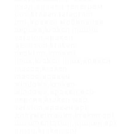
вход,кракен телеграм
бот,kraken telegram
bot,кракен мобильная
версия,kraken mobile
version,кракен
десктоп,kraken
desktop,кракен
linux,kraken linux,кракен
macos,kraken
macos,кракен
windows,kraken
windows,кракен веб
версия,kraken web
version,кракен api
документация,kraken api
documentation,кракен api
ключ,kraken api