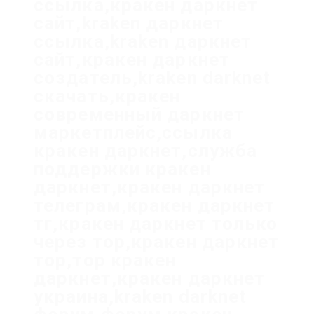
ссылка,кракен даркнет
сайт,kraken даркнет
ссылка,kraken даркнет
сайт,кракен даркнет
создатель,kraken darknet
скачать,кракен
современный даркнет
маркетплейс,ссылка
кракен даркнет,служба
поддержки кракен
даркнет,кракен даркнет
телеграм,кракен даркнет
тг,кракен даркнет только
через тор,кракен даркнет
тор,тор кракен
даркнет,кракен даркнет
украина,kraken darknet