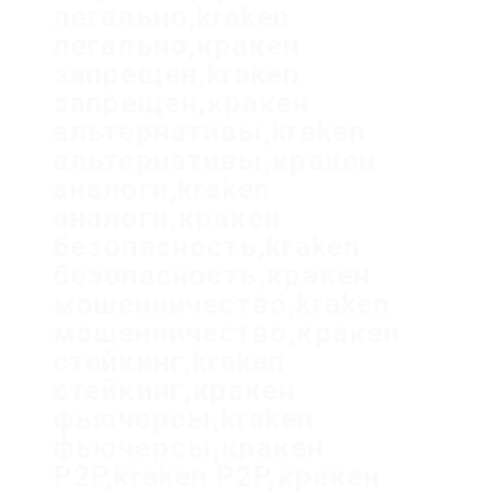
легально,kraken
легально,кракен
запрещен,kraken
запрещен,кракен
альтернативы,kraken
альтернативы,кракен
аналоги,kraken
аналоги,кракен
безопасность,kraken
безопасность,кракен
мошенничество,kraken
мошенничество,кракен
стейкинг,kraken
стейкинг,кракен
фьючерсы,kraken
фьючерсы,кракен
P2P,kraken P2P,кракен