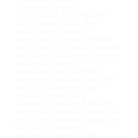
правила,кракен
KYC,kraken KYC,кракен
AML,kraken AML,как
зайти на кракен
даркнет,купоны кракен
даркнет,что такое кракен
даркнет,пользователь не
найден кракен
даркнет,сайт кракен
даркнет,кракен даркнет
вход,кракен даркнет
только через тор
скачать,кракен даркнет
адрес,кракен даркнет не
работает,кракен даркнет
что это,даркнет
кракен,кракен дарк