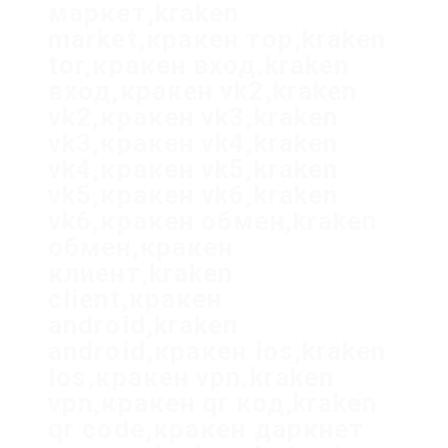
маркет,kraken
market,кракен тор,kraken
tor,кракен вход,kraken
вход,кракен vk2,kraken
vk2,кракен vk3,kraken
vk3,кракен vk4,kraken
vk4,кракен vk5,kraken
vk5,кракен vk6,kraken
vk6,кракен обмен,kraken
обмен,кракен
клиент,kraken
client,кракен
android,kraken
android,кракен ios,kraken
ios,кракен vpn,kraken
vpn,кракен qr код,kraken
qr code,кракен даркнет