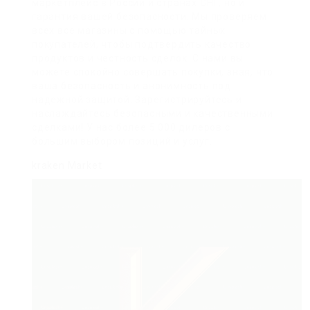
маркетплейс в России и странах СНГ, но и
гарантия вашей безопасности. Мы проверяем
всех все магазины с помощью тайных
покупателей, чтобы подтвердить качество
продуктов и честность сделок. С нами вы
можете спокойно совершать покупки, зная, что
ваша безопасность и анонимность под
надежной защитой. Зарегистрируйтесь и
наслаждайтесь безопасными и качественными
сделками! У нас более 5 000 дилеров с
большим выбором позиций и услуг.
kraken Market