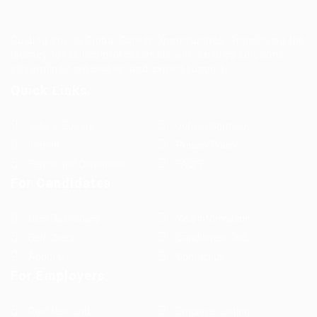
Guiding You to Global Career Opportunities. Simplifying the
journey for skilled professionals with tailored solutions,
streamlined processes, and expert support.
Quick Links
Jobs in Europe
Jobs in Germany
Imprint
Privacy Policy
Terms and Conditions
FAQ’S
For Candidates
User Dashboard
Visa Information
Self Check
Candidates Grid
About us
Contact us
For Employers
Post New Job
Employer Listing