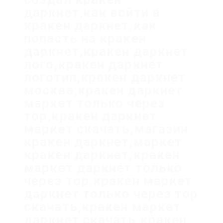
даркнет,как войти в
кракен даркнет,как
попасть на кракен
даркнет,кракен даркнет
лого,кракен даркнет
логотип,кракен даркнет
москва,кракен даркнет
маркет только через
тор,кракен даркнет
маркет скачать,магазин
кракен даркнет,маркет
кракен даркнет,кракен
маркет даркнет только
через тор,кракен маркет
даркнет только через тор
скачать,кракен маркет
даркнет скачать,кракен