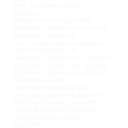
это современный
даркнет
маркетплейс,кракен
даркнет новости,кракен
даркнет нижний
новгород,кракен даркнет
пользователь не
найден,нейросеть кракен
даркнет,купон на кракен
даркнет,кракен даркнет
официальный
сайт,кракен даркнет
отзывы,кракен даркнет
онион,кракен даркнет
форум,кракен даркнет
поддержка,кракен
даркнет