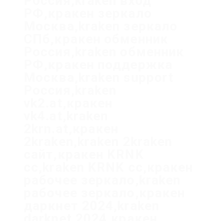
Россия,kraken вход
РФ,кракен зеркало
Москва,kraken зеркало
СПб,кракен обменник
Россия,kraken обменник
РФ,кракен поддержка
Москва,kraken support
Россия,kraken
vk2.at,кракен
vk4.at,kraken
2krn.at,кракен
2kraken,kraken 2kraken
сайт,кракен KRNK
cc,kraken KRNK cc,кракен
рабочее зеркало,kraken
рабочее зеркало,кракен
даркнет 2024,kraken
darknet 2024,кракен