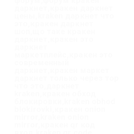
форум,форум кракен
даркнет,кракен даркнет
цены,kraken даркнет что
это,кракен даркнет
шоп,що таке кракен
даркнет,кракен это
даркнет
маркетплейс,кракен это
современный
даркнет,кракен маркет
даркнет только через тор
что это,даркнет
kraken,кракен обход
блокировки,kraken obhod
blokirovki,кракен onion
mirror,kraken onion
mirror,кракен qr код
вход,kraken qr code