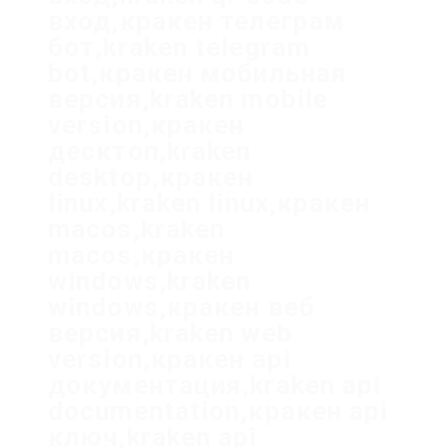
вход,кракен телеграм
бот,kraken telegram
bot,кракен мобильная
версия,kraken mobile
version,кракен
десктоп,kraken
desktop,кракен
linux,kraken linux,кракен
macos,kraken
macos,кракен
windows,kraken
windows,кракен веб
версия,kraken web
version,кракен api
документация,kraken api
documentation,кракен api
ключ,kraken api