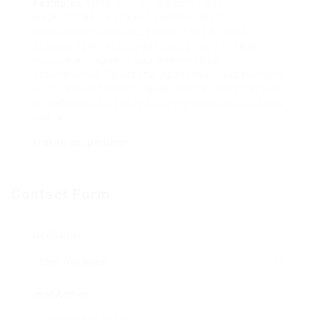
examples
https://xn--kr-qia.com? Это
маркетплейс, который обеспечивает
приватность ваших данных и надежность
сделок. Зарегистрируйтесь за пару кликов
мышью и откройте мир покупок без
ограничений. Простота, удобство и надежность
— всё это собрано в одном месте. Обязательно
не забывайте проверять актуальность зеркала
сайта!
kraken api padrino
Contact Form
User Name:
Email Address: