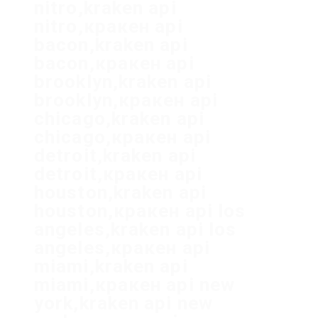
nitro,kraken api
nitro,кракен api
bacon,kraken api
bacon,кракен api
brooklyn,kraken api
brooklyn,кракен api
chicago,kraken api
chicago,кракен api
detroit,kraken api
detroit,кракен api
houston,kraken api
houston,кракен api los
angeles,kraken api los
angeles,кракен api
miami,kraken api
miami,кракен api new
york,kraken api new