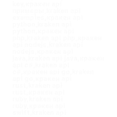
key,кракен api
примеры,kraken api
examples,кракен api
python,kraken api
python,кракен api
php,kraken api php,кракен
api nodejs,kraken api
nodejs,кракен api
java,kraken api java,кракен
api c#,kraken api
c#,кракен api go,kraken
api go,кракен api
rust,kraken api
rust,кракен api
ruby,kraken api
ruby,кракен api
swift,kraken api