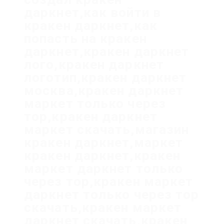
даркнет,как войти в
кракен даркнет,как
попасть на кракен
даркнет,кракен даркнет
лого,кракен даркнет
логотип,кракен даркнет
москва,кракен даркнет
маркет только через
тор,кракен даркнет
маркет скачать,магазин
кракен даркнет,маркет
кракен даркнет,кракен
маркет даркнет только
через тор,кракен маркет
даркнет только через тор
скачать,кракен маркет
даркнет скачать,кракен