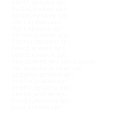
swift,кракен api
kotlin,kraken api
kotlin,кракен api
dart,kraken api
dart,кракен api
flutter,kraken api
flutter,кракен api
react,kraken api
react,кракен api
vue,kraken api vue,кракен
api angular,kraken api
angular,кракен api
svelte,kraken api
svelte,кракен api
nextjs,kraken api
nextjs,кракен api
nuxt,kraken api