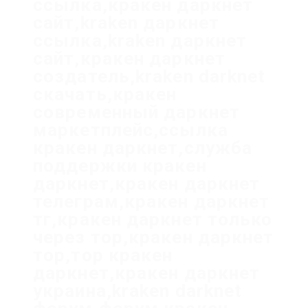
ссылка,кракен даркнет
сайт,kraken даркнет
ссылка,kraken даркнет
сайт,кракен даркнет
создатель,kraken darknet
скачать,кракен
современный даркнет
маркетплейс,ссылка
кракен даркнет,служба
поддержки кракен
даркнет,кракен даркнет
телеграм,кракен даркнет
тг,кракен даркнет только
через тор,кракен даркнет
тор,тор кракен
даркнет,кракен даркнет
украина,kraken darknet