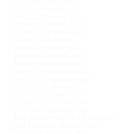
nuxt,кракен api
nestjs,kraken api
nestjs,кракен api
django,kraken api
django,кракен api
flask,kraken api
flask,кракен api
laravel,kraken api
laravel,кракен api
symfony,kraken api
symfony,кракен api
spring,kraken api
spring,кракен api
express,kraken api
express,кракен api
koa,kraken api koa,кракен
api fastapi,kraken api
fastapi,кракен api