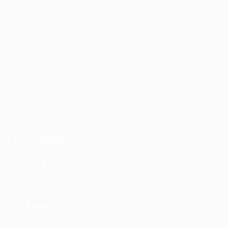
Guiding You to Global Career Opportunities. Simplifying the
journey for skilled professionals with tailored solutions,
streamlined processes, and expert support.
Quick Links
Jobs in Europe
Jobs in Germany
Imprint
Privacy Policy
Terms and Conditions
FAQ’S
For Candidates
User Dashboard
Visa Information
Self Check
Candidates Grid
About us
Contact us
For Employers