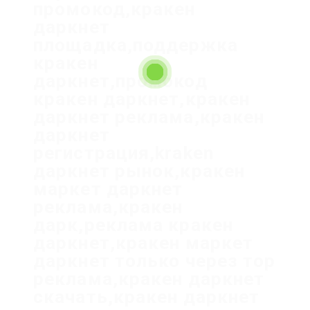
промокод,кракен
даркнет
площадка,поддержка
кракен
даркнет,промокод
кракен даркнет,кракен
даркнет реклама,кракен
даркнет
регистрация,kraken
даркнет рынок,кракен
маркет даркнет
реклама,кракен
дарк,реклама кракен
даркнет,кракен маркет
даркнет только через тор
реклама,кракен даркнет
скачать,кракен даркнет