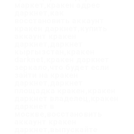
маркет,кракен адрес
даркнет,как
восстановить аккаунт
кракен даркнет,купить
аккаунт кракен
даркнет,даркнет
кыргызстан,кракен
darknet,кракен даркнет
зеркало,что будет если
зайти на кракен
даркнет,даркнет
площадка кракен,кракен
даркнет владелец,кракен
даркнет в
москве,восстановить
аккаунт кракен
даркнет,выпускайте