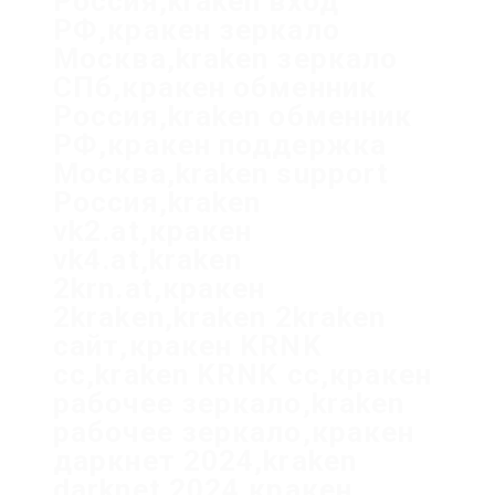
Россия,kraken вход
РФ,кракен зеркало
Москва,kraken зеркало
СПб,кракен обменник
Россия,kraken обменник
РФ,кракен поддержка
Москва,kraken support
Россия,kraken
vk2.at,кракен
vk4.at,kraken
2krn.at,кракен
2kraken,kraken 2kraken
сайт,кракен KRNK
cc,kraken KRNK cc,кракен
рабочее зеркало,kraken
рабочее зеркало,кракен
даркнет 2024,kraken
darknet 2024,кракен