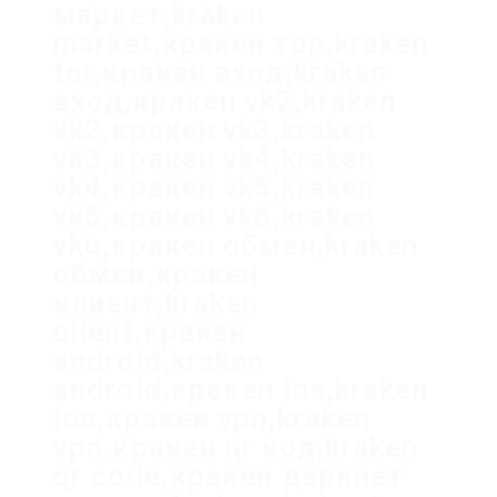
маркет,kraken
market,кракен тор,kraken
tor,кракен вход,kraken
вход,кракен vk2,kraken
vk2,кракен vk3,kraken
vk3,кракен vk4,kraken
vk4,кракен vk5,kraken
vk5,кракен vk6,kraken
vk6,кракен обмен,kraken
обмен,кракен
клиент,kraken
client,кракен
android,kraken
android,кракен ios,kraken
ios,кракен vpn,kraken
vpn,кракен qr код,kraken
qr code,кракен даркнет