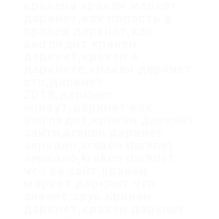
кракена кракен маркет
даркнет,как попасть в
кракен даркнет,как
выглядит кракен
даркнет,кракен в
даркнете,кракен даркнет
это,даркнет
2018,даркнет
апвоут,даркнет как
выглядит,кракен даркнет
зайти,kraken даркнет
зеркало,kraken darknet
зеркало,kraken darknet
что за сайт,кракен
маркет даркнет что
значит,звук кракен
даркнет,кракен даркнет