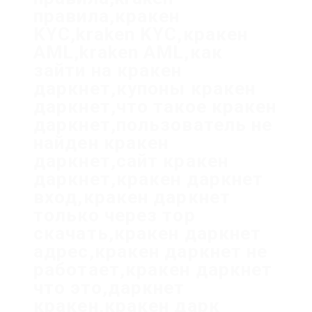
правила,кракен
KYC,kraken KYC,кракен
AML,kraken AML,как
зайти на кракен
даркнет,купоны кракен
даркнет,что такое кракен
даркнет,пользователь не
найден кракен
даркнет,сайт кракен
даркнет,кракен даркнет
вход,кракен даркнет
только через тор
скачать,кракен даркнет
адрес,кракен даркнет не
работает,кракен даркнет
что это,даркнет
кракен,кракен дарк