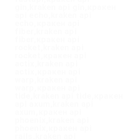
gin,kraken api gin,кракен
api echo,kraken api
echo,кракен api
fiber,kraken api
fiber,кракен api
rocket,kraken api
rocket,кракен api
actix,kraken api
actix,кракен api
warp,kraken api
warp,кракен api
tide,kraken api tide,кракен
api axum,kraken api
axum,кракен api
phoenix,kraken api
phoenix,кракен api
rails,kraken api