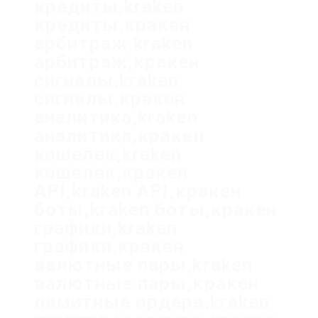
кредиты,kraken
кредиты,кракен
арбитраж,kraken
арбитраж,кракен
сигналы,kraken
сигналы,кракен
аналитика,kraken
аналитика,кракен
кошелек,kraken
кошелек,кракен
API,kraken API,кракен
боты,kraken боты,кракен
графики,kraken
графики,кракен
валютные пары,kraken
валютные пары,кракен
лимитные ордера,kraken