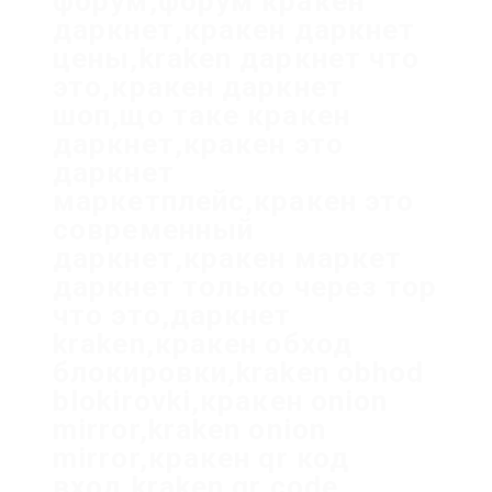
форум,форум кракен
даркнет,кракен даркнет
цены,kraken даркнет что
это,кракен даркнет
шоп,що таке кракен
даркнет,кракен это
даркнет
маркетплейс,кракен это
современный
даркнет,кракен маркет
даркнет только через тор
что это,даркнет
kraken,кракен обход
блокировки,kraken obhod
blokirovki,кракен onion
mirror,kraken onion
mirror,кракен qr код
вход,kraken qr code