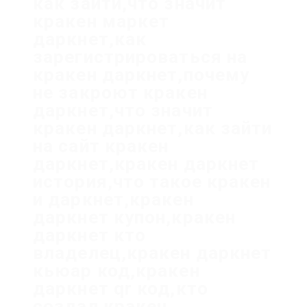
как зайти,что значит
кракен маркет
даркнет,как
зарегистрироваться на
кракен даркнет,почему
не закроют кракен
даркнет,что значит
кракен даркнет,как зайти
на сайт кракен
даркнет,кракен даркнет
история,что такое кракен
и даркнет,кракен
даркнет купон,кракен
даркнет кто
владелец,кракен даркнет
кьюар код,кракен
даркнет qr код,кто
создал кракен