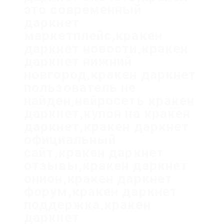
это современный
даркнет
маркетплейс,кракен
даркнет новости,кракен
даркнет нижний
новгород,кракен даркнет
пользователь не
найден,нейросеть кракен
даркнет,купон на кракен
даркнет,кракен даркнет
официальный
сайт,кракен даркнет
отзывы,кракен даркнет
онион,кракен даркнет
форум,кракен даркнет
поддержка,кракен
даркнет