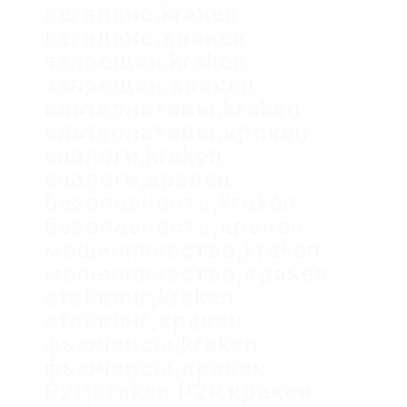
легально,kraken
легально,кракен
запрещен,kraken
запрещен,кракен
альтернативы,kraken
альтернативы,кракен
аналоги,kraken
аналоги,кракен
безопасность,kraken
безопасность,кракен
мошенничество,kraken
мошенничество,кракен
стейкинг,kraken
стейкинг,кракен
фьючерсы,kraken
фьючерсы,кракен
P2P,kraken P2P,кракен