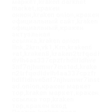
маркет,kraken darknet
market,кракен
онион,kraken onion,кракен
официальный сайт,kraken
официальный,кракен
актуальная
ссылка,kraken onion
link,2krn,vk1,Krn,kraken6
+at,kraken8,kraken2trfqodi
dvlh4aa337cpzfrhdlfldhve
5nf7njhumwr7instad,krake
n2trfqodidvlh4aa337cpzfr
hdlfldhve5nf7njhumwr7inst
ad.onion,кракен маркет
тор,kraken маркет,кракен
ссылка тор,kraken
тор,кракен вход