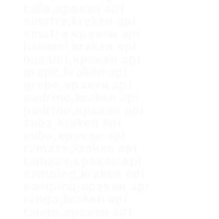
rails,кракен api
sinatra,kraken api
sinatra,кракен api
hanami,kraken api
hanami,кракен api
grape,kraken api
grape,кракен api
padrino,kraken api
padrino,кракен api
cuba,kraken api
cuba,кракен api
ramaze,kraken api
ramaze,кракен api
camping,kraken api
camping,кракен api
rango,kraken api
rango,кракен api