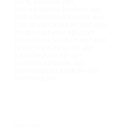
york,кракен api
philadelphia,kraken api
philadelphia,кракен api
san diego,kraken api san
diego,кракен api san
francisco,kraken api san
francisco,кракен api
seattle,kraken api
seattle,кракен api
washington,kraken api
washington
Add a review
Follow
Overview