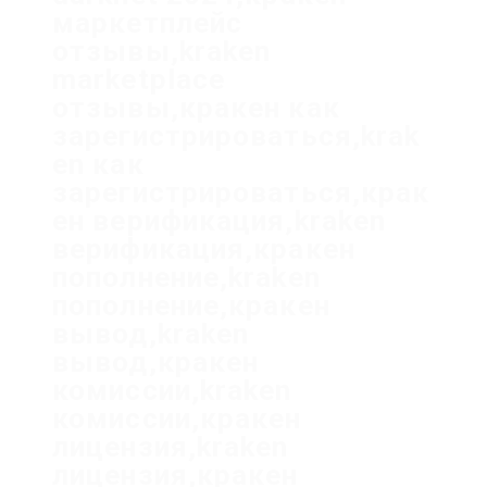
маркетплейс
отзывы,kraken
marketplace
отзывы,кракен как
зарегистрироваться,krak
en как
зарегистрироваться,крак
ен верификация,kraken
верификация,кракен
пополнение,kraken
пополнение,кракен
вывод,kraken
вывод,кракен
комиссии,kraken
комиссии,кракен
лицензия,kraken
лицензия,кракен