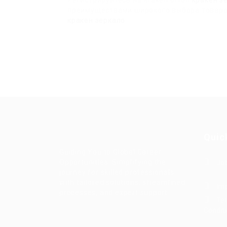
Регистрируйтесь на Kraken onion
кракен з
преимуществами широкого выбора товаро
кракен зеркало
Quic
Guiding You to Global Career
Opportunities. Simplifying the
Job
journey for skilled professionals
with tailored solutions, streamlined
Imp
processes, and expert support.
Te
Condit