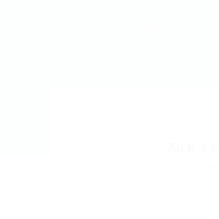
MyJobs
For Companies
GET IN TOUCH
Xn K 1 
Add a revie