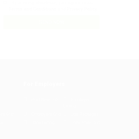
By clicking checkbox, you agree to our
Terms and Conditions
and
Privacy Policy
For Employers
Post New Job
Employer
Listing
es Grid
Employers Grid
Job Packages
us
Jobs Listing
Jobs Style Grid