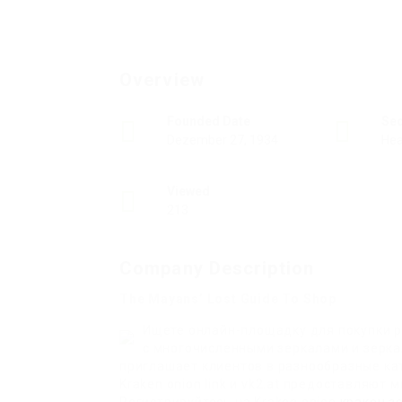
Overview
Founded Date
Se
Dezember 27, 1934
Hea
Viewed
213
Company Description
The Mayans’ Lost Guide To Shop
Ищете онлайн-площадку для покупки р
с многочисленными зеркалами и зеркал
приглашает клиентов в разнообразные кат
Kraken onion link и vk2.at предоставляю