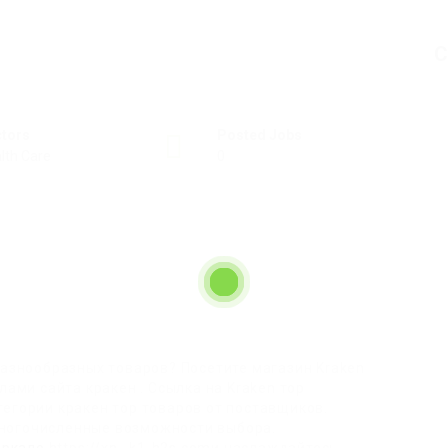
C
ctors
Posted Jobs
lth Care
0
азнообразных товаров? Посетите магазин Kraken
ами сайта кракен . Ссылка на Kraken тор
егории кракен тор товаров от поставщиков.
т многочисленные возможности выбора.