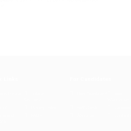
еркало
https://xn--k1-h2s.comи наслаждайтесь
в!
k Links
For Candidates
s in Europe
Jobs in
User Dashboard
Visa
Germany
Information
rint
Privacy Policy
Self Check
Candidat
rms and
FAQ’S
About us
Contact 
ions