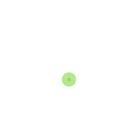
Permainan dengan volatilitas rendah sering
memberikan kemenangan kecil secara rutin,
sedangkan volatilitas tinggi memberikan
kemenangan besar namun jarang.
Manfaatkan Free Spins
Bonus free spin yang diberikan situs slot
terpercaya dapat memperbesar peluang menang
tanpa menambah modal.
Tetapkan Anggaran Bermain yang Jelas
Kelola keuangan Anda dengan bijak, tentukan
batas maksimal pengeluaran dalam sehari, dan
disiplinlah mematuhinya.
Perhatikan Pola Slot
Pelajari pola kemenangan permainan slot tertentu
sebelum mulai bertaruh besar untuk
meningkatkan peluang menang.
Fakta Menarik tentang Permainan Slot Online
Banyak yang tidak mengetahui bahwa permainan
slot online mampu mengubah kehidupan
seseorang secara signifikan melalui jackpot yang
ditawarkan. Tak jarang pemain berhasil
memenangkan jackpot slot yang bernilai fantastis