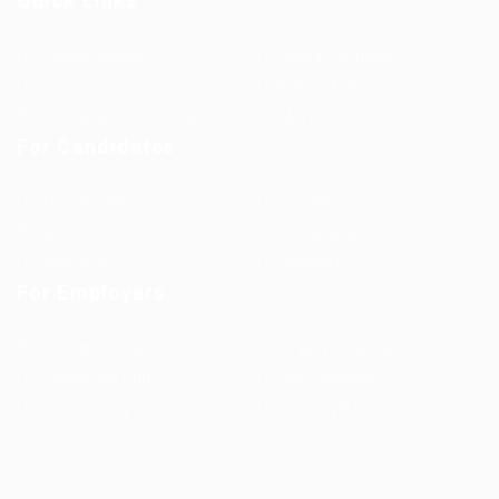
Quick Links
Jobs in Europe
Jobs in Germany
Imprint
Privacy Policy
Terms and Conditions
FAQ’S
For Candidates
User Dashboard
Visa Information
Self Check
Candidates Grid
About us
Contact us
For Employers
Post New Job
Employer Listing
Employers Grid
Job Packages
Jobs Listing
Jobs Style Grid