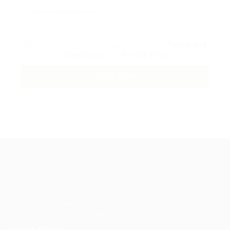
By clicking checkbox, you agree to our
Terms and
Conditions
and
Privacy Policy
Guiding You to Global Career Opportunities. Simplifying the
journey for skilled professionals with tailored solutions,
streamlined processes, and expert support.