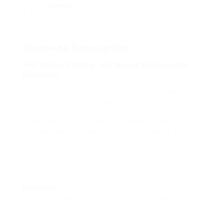
Viewed
276
Company Description
Slot Online: Strategi Jitu Meraih Kemenangan
Maksimal
slot online kini semakin populer dan menjadi
pilihan utama bagi banyak orang yang ingin
mencari hiburan sekaligus meraih keuntungan
besar dengan cara menyenangkan. Apakah Anda
juga penasaran bagaimana cara memenangkan
permainan slot online dengan efektif? Artikel ini
akan memberikan Anda berbagai strategi jitu
yang dapat meningkatkan peluang Anda dalam
meraih kemenangan maksimal.
Mengapa
Permainan Slot Menarik Perhatian?
Permainan slot online begitu diminati karena
alasan berikut: