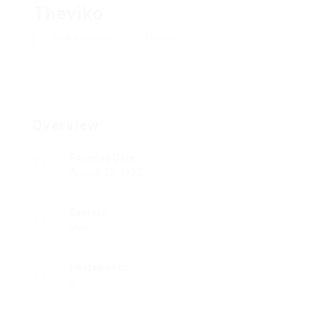
Theviko
Add a review
Follow
Overview
Founded Date
August 22, 1922
Sectors
Music
Posted Jobs
0